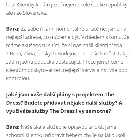
loci. Klientky k nám jezdí nejen z celé České republiky,
ale i ze Slovenska.
Bára:
Za sebe říkám momentálně určitě ne, jsme na
nejlepší adrese, co můžeme být. Vzhledem k tomu, že
máme zkušenosti s tím, že si nás našli klienti třeba
z Brna, Zlína, Českých Budějovic a dalších měst, tak je
zatím jedna pobočka dostačující. Přece jen chceme
klientům poskytovat ten nejlepší servis a mít vše pod
kontrolou.
Jaké jsou vaše další plány s projektem The
Dress? Budete přidávat nějaké další služby? A
využíváte služby The Dress i vy samotné?
Bára:
Naše škála služeb je opravdu široká. Jsme
schopni klientku připravit během chvíle na jakoukoli