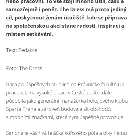
nebo pracovní. To vše stojí mnoho úsilí, času a
samozřejmě i peněz. The Dress má proto jediný
cíl, poskytnout ženám útočiště, kde se příprava
na společenskou akci stane radostí, inspirací a
místem setkávání.
Text: Redakce
Foto: The Dress
Bára po úspěšných studiích na Právnické fakultě UK
pracovala na vysoké pozici v České poště, dále
působila jako generální manažerka hokejového klubu
Sparta Praha a zároveň budovala síť obchodů
s módními značkami, které nyní úspěšně provozuje.
Simona je vášnivá hráčka koňského póla a díky němu