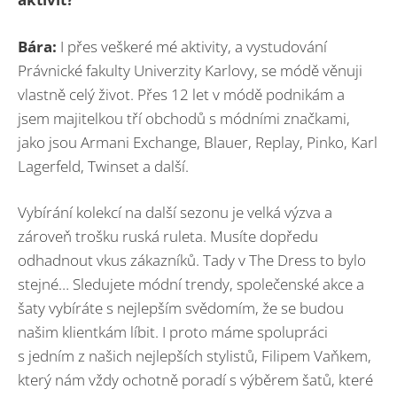
Bára:
I přes veškeré mé aktivity, a vystudování
Právnické fakulty Univerzity Karlovy, se módě věnuji
vlastně celý život. Přes 12 let v módě podnikám a
jsem majitelkou tří obchodů s módními značkami,
jako jsou Armani Exchange, Blauer, Replay, Pinko, Karl
Lagerfeld, Twinset a další.
Vybírání kolekcí na další sezonu je velká výzva a
zároveň trošku ruská ruleta. Musíte dopředu
odhadnout vkus zákazníků. Tady v The Dress to bylo
stejné… Sledujete módní trendy, společenské akce a
šaty vybíráte s nejlepším svědomím, že se budou
našim klientkám líbit. I proto máme spolupráci
s jedním z našich nejlepších stylistů, Filipem Vaňkem,
který nám vždy ochotně poradí s výběrem šatů, které