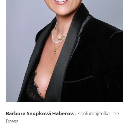
Barbora Snopková Haberov
á, spolumajitelka The
Dress