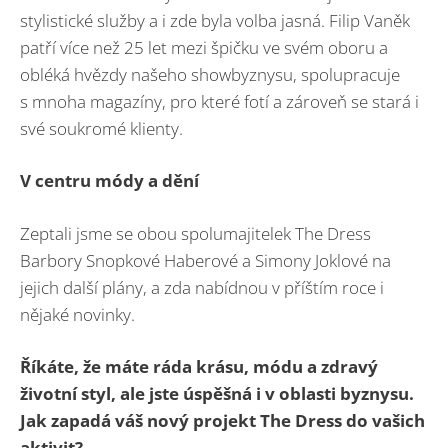
stylistické služby a i zde byla volba jasná. Filip Vaněk
patří více než 25 let mezi špičku ve svém oboru a
obléká hvězdy našeho showbyznysu, spolupracuje
s mnoha magazíny, pro které fotí a zároveň se stará i
své soukromé klienty.
V centru módy a dění
Zeptali jsme se obou spolumajitelek The Dress
Barbory Snopkové Haberové a Simony Joklové na
jejich další plány, a zda nabídnou v příštím roce i
nějaké novinky.
Říkáte, že máte ráda krásu, módu a zdravý
životní styl, ale jste úspěšná i v oblasti byznysu.
Jak zapadá váš nový projekt The Dress do vašich
aktivit?