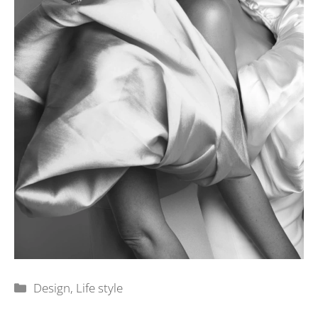
Rubriky
Design
,
Life style