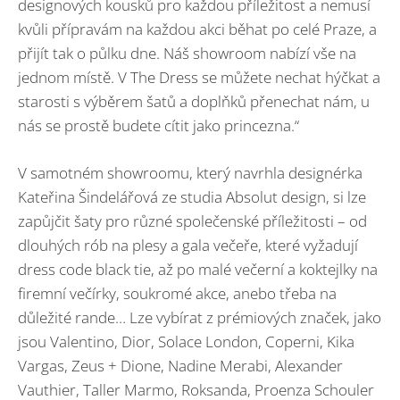
designových kousků pro každou příležitost a nemusí
kvůli přípravám na každou akci běhat po celé Praze, a
přijít tak o půlku dne. Náš showroom nabízí vše na
jednom místě. V The Dress se můžete nechat hýčkat a
starosti s výběrem šatů a doplňků přenechat nám, u
nás se prostě budete cítit jako princezna.“
V samotném showroomu, který navrhla designérka
Kateřina Šindelářová ze studia Absolut design, si lze
zapůjčit šaty pro různé společenské příležitosti – od
dlouhých rób na plesy a gala večeře, které vyžadují
dress code black tie, až po malé večerní a koktejlky na
firemní večírky, soukromé akce, anebo třeba na
důležité rande… Lze vybírat z prémiových značek, jako
jsou Valentino, Dior, Solace London, Coperni, Kika
Vargas, Zeus + Dione, Nadine Merabi, Alexander
Vauthier, Taller Marmo, Roksanda, Proenza Schouler