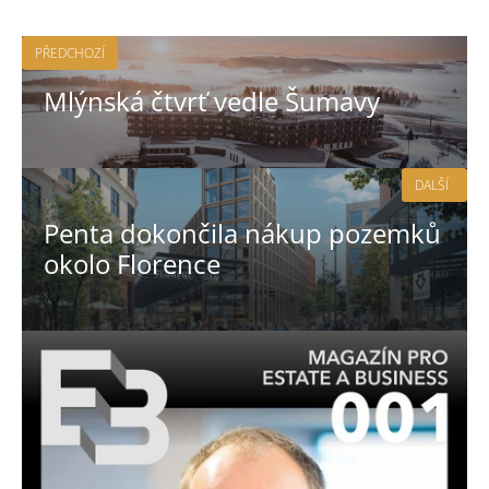
PŘEDCHOZÍ
Mlýnská čtvrť vedle Šumavy
DALŠÍ
Penta dokončila nákup pozemků
okolo Florence