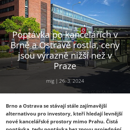
Poptávka po kancelářích v
Brně a Ostravě rostla, ceny
jsou výrazně nižší než v
Praze
mig
|
26. 3. 2024
Kanceláře, ilustrační snímek. Foto: Wikimedia Commons ( CC-BY-SA-4.0)
Brno a Ostrava se stávají stále zajímavější
alternativou pro investory, kteří hledají levnější
nové kancelářské prostory mimo Prahu. Čistá
poptávka, tedy poptávka bez znovu projednání