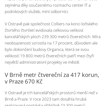
zejména díky současnému rozmachu center IT a
podnikových služeb, míní odborníci.
V Ostravě pak společnost Colliers na konci loňského
čtvrtého čtvrtletí evidovala celkovou velikost
kancelářských ploch 239.300 metrů čtverečních. Míra
neobsazenosti vzrostla na 17 procent, důvodem ale
bylo dokončení budovy Organica, která se svou
velikostí 19 800 metrů čtverečních patří mezi čtyři
největší administrativní projekty ve městě.
V Brně metr čtvereční za 417 korun,
v Praze 670 Kč
V Ostravě je trh kancelářských prostorů menší než v
Brně a Praze. V roce 2023 tam dosáhla hrubá
realizovaná poptávka přibližně 23 300 metrů