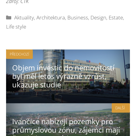
Zdroj: ČTK
Rubriky
Aktuality
,
Architektura
,
Business
,
Design
,
Estate
,
Life style
PŘEDCHOZÍ
Objem investic do nemovitostí
byl měl letos výrazně vzrůst,
ukazuje studie
DALŠÍ
Ivančice nabízejí pozemky pro
průmyslovou zónu, zájemci mají