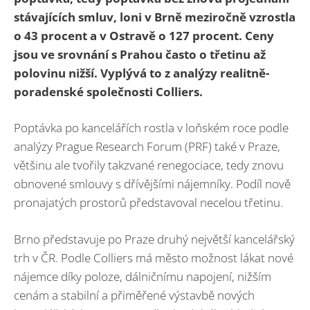
stávajících smluv, loni v Brně meziročně vzrostla
o 43 procent a v Ostravě o 127 procent. Ceny
jsou ve srovnání s Prahou často o třetinu až
polovinu nižší. Vyplývá to z analýzy realitně-
poradenské společnosti Colliers.
Poptávka po kancelářích rostla v loňském roce podle
analýzy Prague Research Forum (PRF) také v Praze,
většinu ale tvořily takzvané renegociace, tedy znovu
obnovené smlouvy s dřívějšími nájemníky. Podíl nově
pronajatých prostorů představoval necelou třetinu.
Brno představuje po Praze druhý největší kancelářský
trh v ČR. Podle Colliers má město možnost lákat nové
nájemce díky poloze, dálničnímu napojení, nižším
cenám a stabilní a přiměřené výstavbě nových