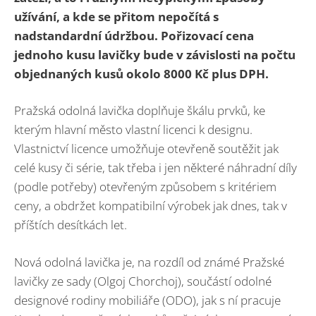
užívání, a kde se přitom nepočítá s
nadstandardní údržbou. Pořizovací cena
jednoho kusu lavičky bude v závislosti na počtu
objednaných kusů okolo 8000 Kč plus DPH.
Pražská odolná lavička doplňuje škálu prvků, ke
kterým hlavní město vlastní licenci k designu.
Vlastnictví licence umožňuje otevřeně soutěžit jak
celé kusy či série, tak třeba i jen některé náhradní díly
(podle potřeby) otevřeným způsobem s kritériem
ceny, a obdržet kompatibilní výrobek jak dnes, tak v
příštích desítkách let.
Nová odolná lavička je, na rozdíl od známé Pražské
lavičky ze sady (Olgoj Chorchoj), součástí odolné
designové rodiny mobiliáře (ODO), jak s ní pracuje