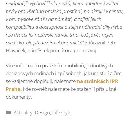
nejúplnější výchozí škálu prvků, která nabídne kvalitní
prvky pro všechna pražská prostředí, na okraji i v centru,
v průmyslové zóně i na náměstí, a zajistí jejich
kompatibilitu a dostupnost a stejné náhradní díly třeba
i za dvacet let nezávisle na vůli trhu, což je věc nejen
estetická, ale především ekonomická
“ zdůraznil Petr
Hlaváček, náměstek primátora pro rozvoj.
Více informací o pražském mobiliáři, jednotlivých
designových rodinách i způsobech, jak umisťují a čím
se vzájemně doplňují, naleznete
na stránkách IPR
Praha
,
kde rovněž naleznete ke stažení i příslušné
dokumenty.
Rubriky
Aktuality
,
Design
,
Life style