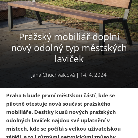
Pražský mobiliář doplní
nový odolný typ městských
laviček
Jana Chuchvalcová
|
14. 4. 2024
Praha 6 bude první městskou částí, kde se
pilotně otestuje nová součást pražského
mobiliáře. Desítky kusů nových pražských
odolných laviček najdou své uplatnění v
místech, kde se počítá s velkou uživatelskou
zátěží, a to i různými netypickými způsoby