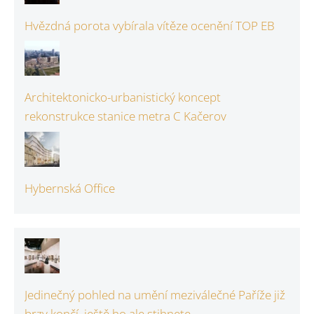
Hvězdná porota vybírala vítěze ocenění TOP EB
Architektonicko-urbanistický koncept
rekonstrukce stanice metra C Kačerov
Hybernská Office
Jedinečný pohled na umění meziválečné Paříže již
brzy končí, ještě ho ale stihnete