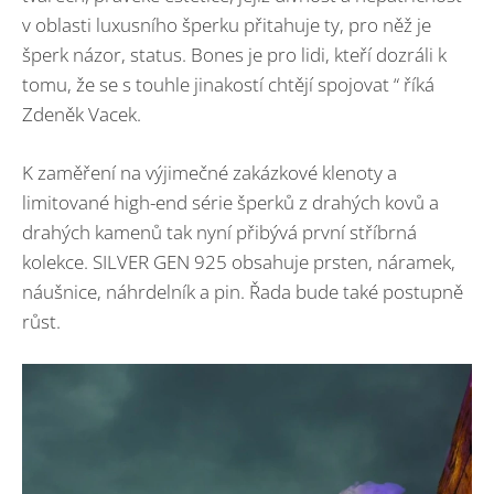
v oblasti luxusního šperku přitahuje ty, pro něž je
šperk názor, status. Bones je pro lidi, kteří dozráli k
tomu, že se s touhle jinakostí chtějí spojovat “ říká
Zdeněk Vacek.
K zaměření na výjimečné zakázkové klenoty a
limitované high-end série šperků z drahých kovů a
drahých kamenů tak nyní přibývá první stříbrná
kolekce. SILVER GEN 925 obsahuje prsten, náramek,
náušnice, náhrdelník a pin. Řada bude také postupně
růst.