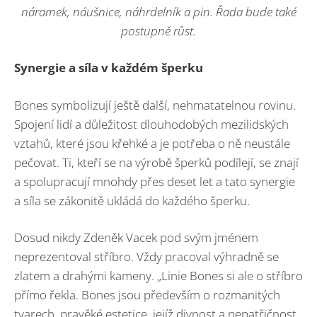
náramek, náušnice, náhrdelník a pin. Řada bude také
postupně růst.
Synergie a síla v každém šperku
Bones symbolizují ještě další, nehmatatelnou rovinu.
Spojení lidí a důležitost dlouhodobých mezilidských
vztahů, které jsou křehké a je potřeba o ně neustále
pečovat. Ti, kteří se na výrobě šperků podílejí, se znají
a spolupracují mnohdy přes deset let a tato synergie
a síla se zákonitě ukládá do každého šperku.
Dosud nikdy Zdeněk Vacek pod svým jménem
neprezentoval stříbro. Vždy pracoval výhradně se
zlatem a drahými kameny. „Linie Bones si ale o stříbro
přímo řekla. Bones jsou především o rozmanitých
tvarech, pravěké estetice, jejíž divnost a nepatřičnost