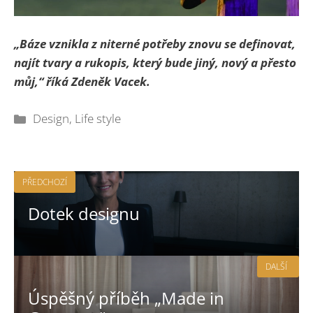
„Báze vznikla z niterné potřeby znovu se definovat,
najít tvary a rukopis, který bude jiný, nový a přesto
můj,“ říká Zdeněk Vacek.
Rubriky
Design
,
Life style
PŘEDCHOZÍ
Dotek designu
DALŠÍ
Úspěšný příběh „Made in