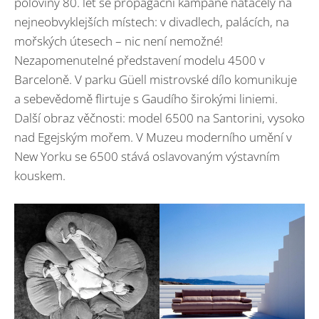
poloviny 80. let se propagační kampaně natáčely na
nejneobvyklejších místech: v divadlech, palácích, na
mořských útesech – nic není nemožné!
Nezapomenutelné představení modelu 4500 v
Barceloně. V parku Güell mistrovské dílo komunikuje
a sebevědomě flirtuje s Gaudího širokými liniemi.
Další obraz věčnosti: model 6500 na Santorini, vysoko
nad Egejským mořem. V Muzeu moderního umění v
New Yorku se 6500 stává oslavovaným výstavním
kouskem.