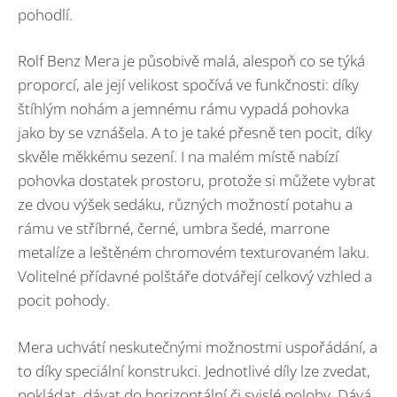
pohodlí.
Rolf Benz Mera je působivě malá, alespoň co se týká
proporcí, ale její velikost spočívá ve funkčnosti: díky
štíhlým nohám a jemnému rámu vypadá pohovka
jako by se vznášela. A to je také přesně ten pocit, díky
skvěle měkkému sezení. I na malém místě nabízí
pohovka dostatek prostoru, protože si můžete vybrat
ze dvou výšek sedáku, různých možností potahu a
rámu ve stříbrné, černé, umbra šedé, marrone
metalíze a leštěném chromovém texturovaném laku.
Volitelné přídavné polštáře dotvářejí celkový vzhled a
pocit pohody.
Mera uchvátí neskutečnými možnostmi uspořádání, a
to díky speciální konstrukci. Jednotlivé díly lze zvedat,
pokládat, dávat do horizontální či svislé polohy. Dává