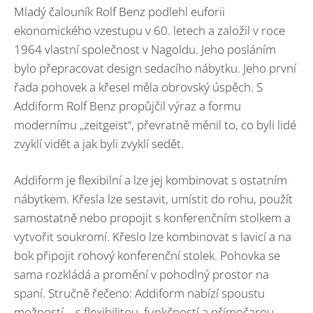
Mladý čalouník Rolf Benz podlehl euforii
ekonomického vzestupu v 60. letech a založil v roce
1964 vlastní společnost v Nagoldu. Jeho posláním
bylo přepracovat design sedacího nábytku. Jeho první
řada pohovek a křesel měla obrovský úspěch. S
Addiform Rolf Benz propůjčil výraz a formu
modernímu „zeitgeist“, převratně měnil to, co byli lidé
zvyklí vidět a jak byli zvyklí sedět.
Addiform je flexibilní a lze jej kombinovat s ostatním
nábytkem. Křesla lze sestavit, umístit do rohu, použít
samostatně nebo propojit s konferenčním stolkem a
vytvořit soukromí. Křeslo lze kombinovat s lavicí a na
bok připojit rohový konferenční stolek. Pohovka se
sama rozkládá a promění v pohodlný prostor na
spaní. Stručně řečeno: Addiform nabízí spoustu
možností – s flexibilitou, funkčností a přímočarou