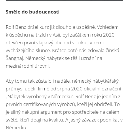
Směle do budoucnosti
Rolf Benz držel kurz již dlouho a úspěšně. Vzhledem
k úspěchu na trzích v Asii, byl začátkem roku 2020
otevřen první vlajkový obchod v Tokiu, v zemi
vycházejícího slunce. Krátce poté následovala čínská
Šanghaj. Německý nábytek se těšil uznání na
mezinárodní úrovni.
Aby tomu tak zůstalo i nadále, německý nábytkářský
průmysl udělil firmě od srpna 2020 oficiální označení
„Nábytek vyrobený v Německu“. Rolf Benz je jedním z
prvních certifikovaných výrobců, kteří jej obdrželi. To
je silný nákupní argument pro spotřebitele na celém
světě, kteří dbají na kvalitu. A jasný závazek podnikat v
Německu.