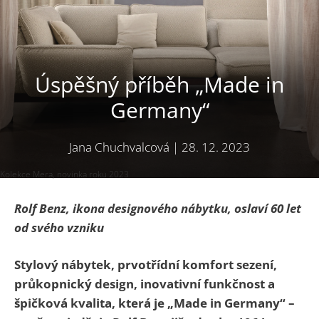
Úspěšný příběh „Made in
Germany“
Jana Chuchvalcová
|
28. 12. 2023
Kolekce Mera, novinka roku 2023
Rolf Benz, ikona designového nábytku, oslaví 60 let
od svého vzniku
Stylový nábytek, prvotřídní komfort sezení,
průkopnický design, inovativní funkčnost a
špičková kvalita, která je „Made in Germany“ –