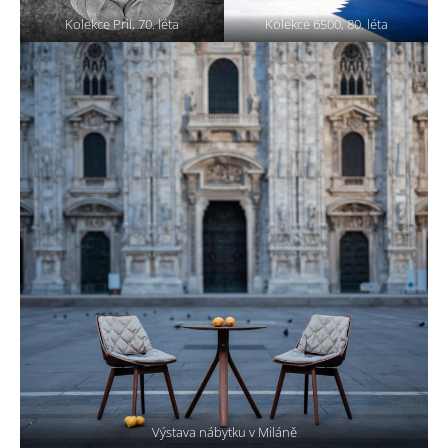
Kolekce Pril, 70. léta
Kolekce 6500, 80. léta
Výstava nábytku v Miláně