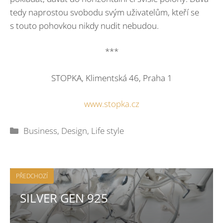
tedy naprostou svobodu svým uživatelům, kteří se
s touto pohovkou nikdy nudit nebudou.
***
STOPKA, Klimentská 46, Praha 1
www.stopka.cz
Rubriky
Business
,
Design
,
Life style
PŘEDCHOZÍ
SILVER GEN 925