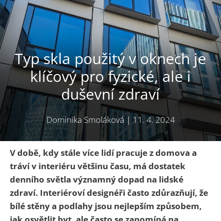
Typ skla použitý v oknech je
klíčový pro fyzické, ale i
duševní zdraví
Dominika Smoláková
|
11. 4. 2024
V době, kdy stále více lidí pracuje z domova a
tráví v interiéru většinu času, má dostatek
denního světla významný dopad na lidské
zdraví. Interiéroví designéři často zdůrazňují, že
bílé stěny a podlahy jsou nejlepším způsobem,
jak osvětlit byt, ale často se zapomíná na