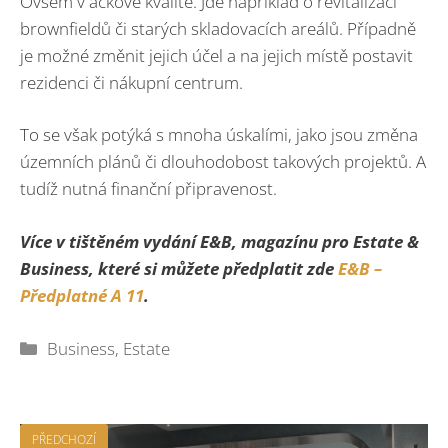
Ovšem v áčkové kvalitě. Jde například o revitalizaci
brownfieldů či starých skladovacích areálů. Případně
je možné změnit jejich účel a na jejich místě postavit
rezidenci či nákupní centrum.
To se však potýká s mnoha úskalími, jako jsou změna
územních plánů či dlouhodobost takových projektů. A
tudíž nutná finanční připravenost.
Více v tištěném vydání E&B, magazínu pro Estate &
Business, které si můžete předplatit zde
E&B –
Předplatné A 11
.
Rubriky
Business
,
Estate
PŘEDCHOZÍ