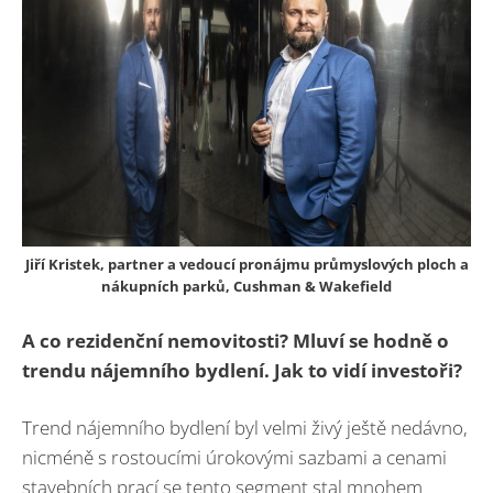
Jiří Kristek, partner a vedoucí pronájmu průmyslových ploch a
nákupních parků, Cushman & Wakefield
A co rezidenční nemovitosti? Mluví se hodně o
trendu nájemního bydlení. Jak to vidí investoři?
Trend nájemního bydlení byl velmi živý ještě nedávno,
nicméně s rostoucími úrokovými sazbami a cenami
stavebních prací se tento segment stal mnohem