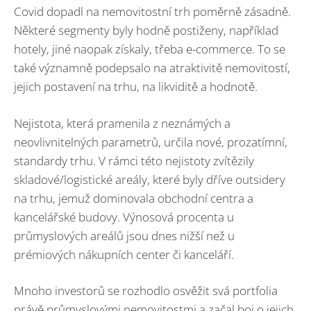
Covid dopadl na nemovitostní trh poměrně zásadně.
Některé segmenty byly hodně postiženy, například
hotely, jiné naopak získaly, třeba e-commerce. To se
také významně podepsalo na atraktivitě nemovitostí,
jejich postavení na trhu, na likviditě a hodnotě.
Nejistota, která pramenila z neznámých a
neovlivnitelných parametrů, určila nové, prozatímní,
standardy trhu. V rámci této nejistoty zvítězily
skladové/logistické areály, které byly dříve outsidery
na trhu, jemuž dominovala obchodní centra a
kancelářské budovy. Výnosová procenta u
průmyslových areálů jsou dnes nižší než u
prémiových nákupních center či kanceláří.
Mnoho investorů se rozhodlo osvěžit svá portfolia
právě průmyslovými nemovitostmi a začal boj o jejich