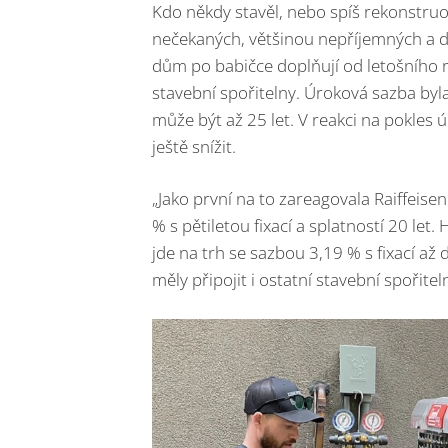
Kdo někdy stavěl, nebo spíš rekonstruov
nečekaných, většinou nepříjemných a 
dům po babičce doplňují od letošního 
stavební spořitelny. Úroková sazba by
může být až 25 let. V reakci na pokles
ještě snížit.
„Jako první na to zareagovala Raiffeise
% s pětiletou fixací a splatností 20 le
jde na trh se sazbou 3,19 % s fixací až 
měly připojit i ostatní stavební spořite