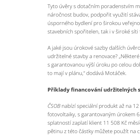
Tyto úvěry s dotačním poradenstvím mají
náročnost budov, podpořit využití stáv
úsporného bydlení pro širokou veřejnos
stavebních spořitelen, tak i v široké sí
A jaké jsou úrokové sazby dalších úvěr
udržitelné stavby a renovace? „Některé 
s garantovanou výší úroku po celou dob
to mají v plánu,“ dodává Motáček.
Příklady financování udržitelných 
ČSOB
nabízí speciální produkt až na 12
fotovoltaiky, s garantovaným úrokem 6,8
splatností zaplatí klient 11 508 Kč měs
pětinu z této částky můžete použít na 