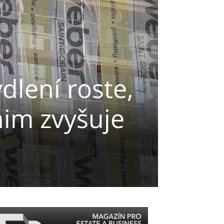
dlení roste,
nim zvyšuje