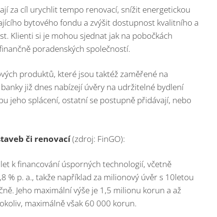
 za cíl urychlit tempo renovací, snížit energetickou
ajícího bytového fondu a zvýšit dostupnost kvalitního a
t. Klienti si je mohou sjednat jak na pobočkách
ti finančně poradenských společností.
ových produktů, které jsou taktéž zaměřené na
banky již dnes nabízejí úvěry na udržitelné bydlení
u jeho splácení, ostatní se postupně přidávají, nebo
staveb či renovací
(zdroj: FinGO):
 let k financování úsporných technologií, včetně
 % p. a., takže například za milionový úvěr s 10letou
íčně. Jeho maximální výše je 1,5 milionu korun a až
cokoliv, maximálně však 60 000 korun.