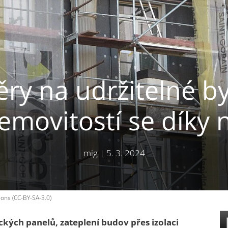
ry na udržitelné by
movitostí se díky 
mig
|
5. 3. 2024
ons (CC-BY-SA-3.0)
ckých panelů, zateplení budov přes izolaci