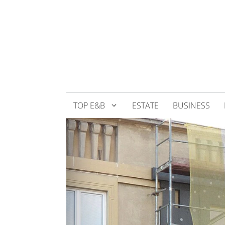
Přeskočit
na
obsah
TOP E&B
ESTATE
BUSINESS