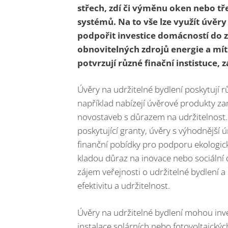
střech, zdí či výměnu oken nebo tř
systémů. Na to vše lze využít úvěry
podpořit investice domácností do zl
obnovitelných zdrojů energie a mít 
potvrzují různé finační instistuce, 
Úvěry na udržitelné bydlení poskytují r
například nabízejí úvěrové produkty z
novostaveb s důrazem na udržitelnost. E
poskytující granty, úvěry s výhodnější
finanční pobídky pro podporu ekologick
kladou důraz na inovace nebo sociální d
zájem veřejnosti o udržitelné bydlení a 
efektivitu a udržitelnost.
Úvěry na udržitelné bydlení mohou inves
instalace solárních nebo fotovoltaickýc