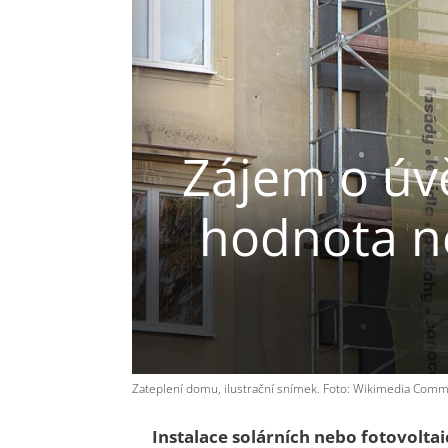
Zájem o úvě
hodnota ne
Zateplení domu, ilustrační snímek. Foto: Wikimedia Comm
Instalace solárních nebo fotovoltai