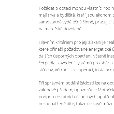
Požádat o dotaci mohou vlastníci rodi
mají trvalé bydliště, kteří jsou ekonom
samostatně výdělečně činné, pracující d
na mateřské dovolené.
Hlavním kritériem pro její získání je re
které přináší požadované energetické ú
dalších úsporných opatření, včetně inst
čerpadla, zavedení systémů pro sběr a 
střechy, větrání s rekuperací, instalace
Při správném podání žádosti lze na optim
zálohově předem, upozorňuje Motáček. 
podporu ostatních úsporných opatření,
nezaopatřené dítě, takže celkově může 