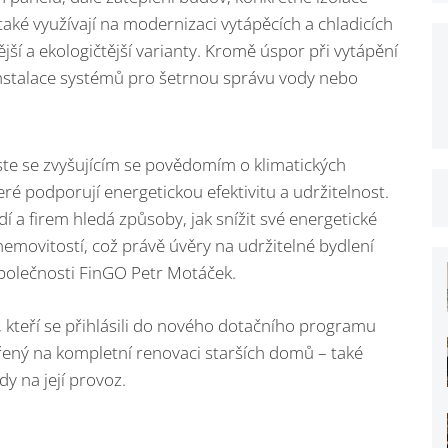
také využívají na modernizaci vytápěcích a chladicích
jší a ekologičtější varianty. Kromě úspor při vytápění
instalace systémů pro šetrnou správu vody nebo
ste se zvyšujícím se povědomím o klimatických
eré podporují energetickou efektivitu a udržitelnost.
í a firem hledá způsoby, jak snížit své energetické
nemovitostí, což právě úvěry na udržitelné bydlení
 společnosti FinGO Petr Motáček.
i, kteří se přihlásili do nového dotačního programu
řený na kompletní renovaci starších domů – také
dy na její provoz.