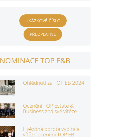
UKÁZKOVÉ ČÍSLO
PŘEDPLATNÉ
NOMINACE TOP E&B
Ohlédnutí za TOP EB 2024
Ocenění TOP Estate &
Business zná své vítěze
Hvězdná porota vybírala
vítěze ocenění TOP EB