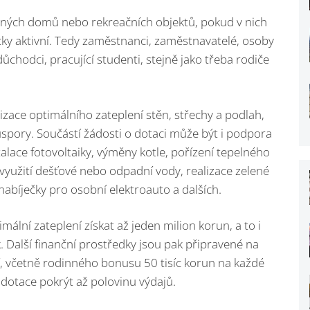
nných domů nebo rekreačních objektů, pokud v nich
icky aktivní. Tedy zaměstnanci, zaměstnavatelé, osoby
ůchodci, pracující studenti, stejně jako třeba rodiče
alizace optimálního zateplení stěn, střechy a podlah,
spory. Součástí žádosti o dotaci může být i podpora
alace fotovoltaiky, výměny kotle, pořízení tepelného
využití dešťové nebo odpadní vody, realizace zelené
 nabíječky pro osobní elektroauto a dalších.
ální zateplení získat až jeden milion korun, a to i
Další finanční prostředky jsou pak připravené na
 včetně rodinného bonusu 50 tisíc korun na každé
dotace pokrýt až polovinu výdajů.