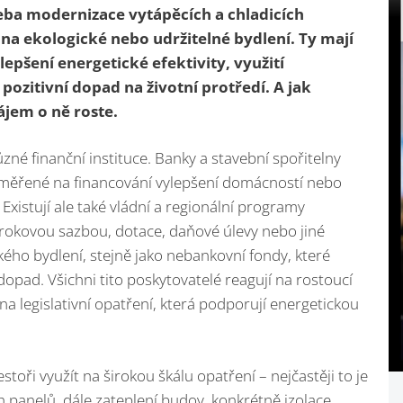
eba modernizace vytápěcích a chladicích
 na ekologické nebo udržitelné bydlení. Ty mají
epšení energetické efektivity, využití
pozitivní dopad na životní protředí. A jak
zájem o ně roste.
ůzné finanční instituce. Banky a stavební spořitelny
aměřené na financování vylepšení domácností nebo
xistují ale také vládní a regionální programy
 úrokovou sazbou, dotace, daňové úlevy nebo jiné
ého bydlení, stejně jako nebankovní fondy, které
opad. Všichni tito poskytovatelé reagují na rostoucí
na legislativní opatření, která podporují energetickou
toři využít na širokou škálu opatření – nejčastěji to je
h panelů, dále zateplení budov, konkrétně izolace