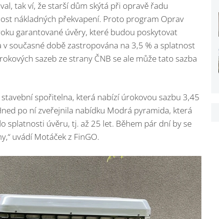
al, tak ví, že starší dům skýtá při opravě řadu
dost nákladných překvapení. Proto program Oprav
roku garantované úvěry, které budou poskytovat
la v současné době zastropována na 3,5 % a splatnost
 úrokových sazeb ze strany ČNB se ale může tato sazba
n stavební spořitelna, která nabízí úrokovou sazbu 3,45
t. Hned po ní zveřejnila nabídku Modrá pyramida, která
do splatnosti úvěru, tj. až 25 let. Během pár dní by se
lny,“ uvádí Motáček z FinGO.