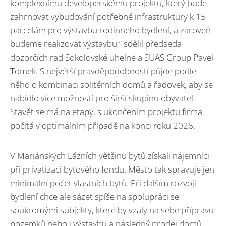
komplexnímu developerskému projektu, který bude
zahrnovat vybudování potřebné infrastruktury k 15
parcelám pro výstavbu rodinného bydlení, a zároveň
budeme realizovat výstavbu,“ sdělil předseda
dozorčích rad Sokolovské uhelné a SUAS Group Pavel
Tomek. S největší pravděpodobností půjde podle
něho o kombinaci solitérních domů a řadovek, aby se
nabídlo více možností pro širší skupinu obyvatel.
Stavět se má na etapy, s ukončením projektu firma
počítá v optimálním případě na konci roku 2026.
V Mariánských Lázních většinu bytů získali nájemníci
při privatizaci bytového fondu. Město tak spravuje jen
minimální počet vlastních bytů. Při dalším rozvoji
bydlení chce ale sázet spíše na spolupráci se
soukromými subjekty, které by vzaly na sebe přípravu
pozemků nebo i výstavbu a následný prodej domů