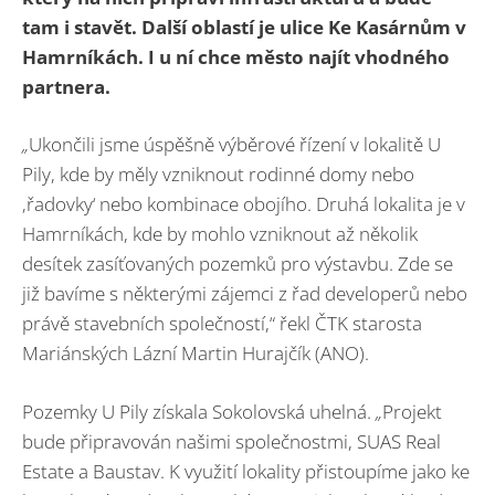
tam i stavět. Další oblastí je ulice Ke Kasárnům v
Hamrníkách. I u ní chce město najít vhodného
partnera.
„
Ukončili jsme úspěšně výběrové řízení v lokalitě U
Pily, kde by měly vzniknout rodinné domy nebo
‚řadovky‘ nebo kombinace obojího. Druhá lokalita je v
Hamrníkách, kde by mohlo vzniknout až několik
desítek zasíťovaných pozemků pro výstavbu. Zde se
již bavíme s některými zájemci z řad developerů nebo
právě stavebních společností,“ řekl ČTK starosta
Mariánských Lázní Martin Hurajčík (ANO).
Pozemky U Pily získala Sokolovská uhelná.
„
Projekt
bude připravován našimi společnostmi, SUAS Real
Estate a Baustav. K využití lokality přistoupíme jako ke