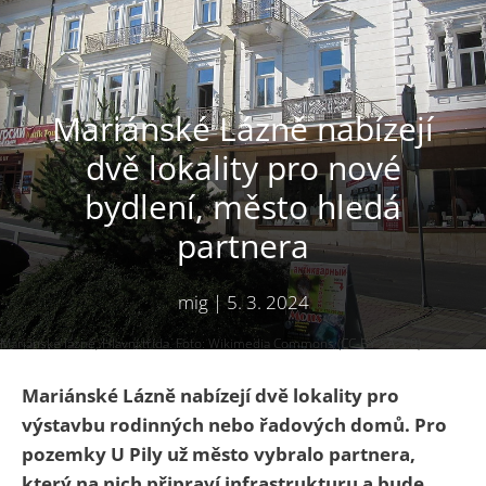
Mariánské Lázně nabízejí
dvě lokality pro nové
bydlení, město hledá
partnera
mig
|
5. 3. 2024
Mariánské lázně, Hlavní třída. Foto: Wikimedia Commons (CC-BY-SA-3.0)
Mariánské Lázně nabízejí dvě lokality pro
výstavbu rodinných nebo řadových domů. Pro
pozemky U Pily už město vybralo partnera,
který na nich připraví infrastrukturu a bude