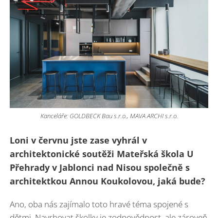
Kanceláře: GOLDBECK Bau s.r.o., MAVA ARCHI s.r.o.
Loni v červnu jste zase vyhrál v
architektonické soutěži Mateřská škola U
Přehrady v Jablonci nad Nisou společně s
architektkou Annou Koukolovou, jaká bude?
Ano, oba nás zajímalo toto hravé téma spojené s
dětmi. Navrhovat školky je zodpovědnost, ale zároveň