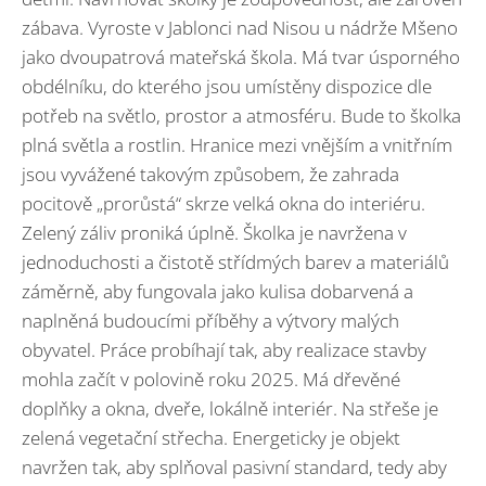
zábava. Vyroste v Jablonci nad Nisou u nádrže Mšeno
jako dvoupatrová mateřská škola. Má tvar úsporného
obdélníku, do kterého jsou umístěny dispozice dle
potřeb na světlo, prostor a atmosféru. Bude to školka
plná světla a rostlin. Hranice mezi vnějším a vnitřním
jsou vyvážené takovým způsobem, že zahrada
pocitově „prorůstá“ skrze velká okna do interiéru.
Zelený záliv proniká úplně. Školka je navržena v
jednoduchosti a čistotě střídmých barev a materiálů
záměrně, aby fungovala jako kulisa dobarvená a
naplněná budoucími příběhy a výtvory malých
obyvatel. Práce probíhají tak, aby realizace stavby
mohla začít v polovině roku 2025. Má dřevěné
doplňky a okna, dveře, lokálně interiér. Na střeše je
zelená vegetační střecha. Energeticky je objekt
navržen tak, aby splňoval pasivní standard, tedy aby