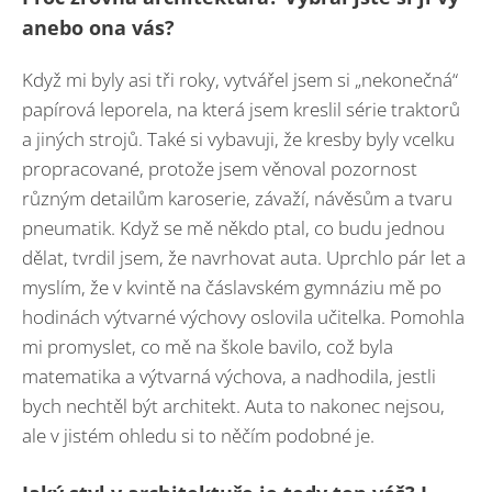
anebo ona vás?
Když mi byly asi tři roky, vytvářel jsem si „nekonečná“
papírová leporela, na která jsem kreslil série traktorů
a jiných strojů. Také si vybavuji, že kresby byly vcelku
propracované, protože jsem věnoval pozornost
různým detailům karoserie, závaží, návěsům a tvaru
pneumatik. Když se mě někdo ptal, co budu jednou
dělat, tvrdil jsem, že navrhovat auta. Uprchlo pár let a
myslím, že v kvintě na čáslavském gymnáziu mě po
hodinách výtvarné výchovy oslovila učitelka. Pomohla
mi promyslet, co mě na škole bavilo, což byla
matematika a výtvarná výchova, a nadhodila, jestli
bych nechtěl být architekt. Auta to nakonec nejsou,
ale v jistém ohledu si to něčím podobné je.