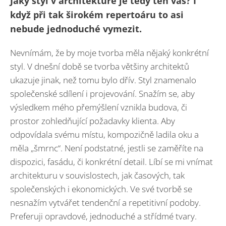
Jaký styl v architektuře je tedy ten váš? I
když při tak širokém repertoáru to asi
nebude jednoduché vymezit.
Nevnímám, že by moje tvorba měla nějaký konkrétní
styl. V dnešní době se tvorba většiny architektů
ukazuje jinak, než tomu bylo dřív. Styl znamenalo
společenské sdílení i projevování. Snažím se, aby
výsledkem mého přemýšlení vznikla budova, či
prostor zohledňující požadavky klienta. Aby
odpovídala svému místu, kompozičně ladila oku a
měla „šmrnc“. Není podstatné, jestli se zaměříte na
dispozici, fasádu, či konkrétní detail. Líbí se mi vnímat
architekturu v souvislostech, jak časových, tak
společenských i ekonomických. Ve své tvorbě se
nesnažím vytvářet tendenční a repetitivní podoby.
Preferuji opravdové, jednoduché a střídmé tvary.