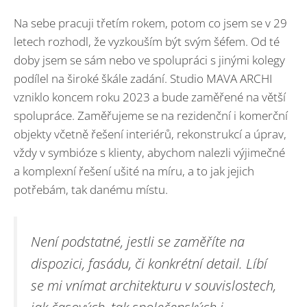
Na sebe pracuji třetím rokem, potom co jsem se v 29
letech rozhodl, že vyzkouším být svým šéfem. Od té
doby jsem se sám nebo ve spolupráci s jinými kolegy
podílel na široké škále zadání. Studio MAVA ARCHI
vzniklo koncem roku 2023 a bude zaměřené na větší
spolupráce. Zaměřujeme se na rezidenční i komerční
objekty včetně řešení interiérů, rekonstrukcí a úprav,
vždy v symbióze s klienty, abychom nalezli výjimečné
a komplexní řešení ušité na míru, a to jak jejich
potřebám, tak danému místu.
Není podstatné, jestli se zaměříte na
dispozici, fasádu, či konkrétní detail. Líbí
se mi vnímat architekturu v souvislostech,
jak časových, tak společenských i