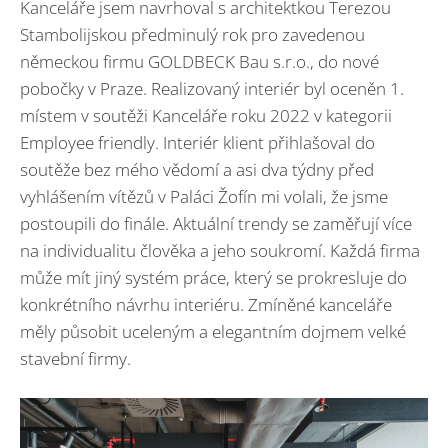
Kanceláře jsem navrhoval s architektkou Terezou
Stambolijskou předminulý rok pro zavedenou
německou firmu GOLDBECK Bau s.r.o., do nové
pobočky v Praze. Realizovaný interiér byl oceněn 1.
místem v soutěži Kanceláře roku 2022 v kategorii
Employee friendly. Interiér klient přihlašoval do
soutěže bez mého vědomí a asi dva týdny před
vyhlášením vítězů v Paláci Žofín mi volali, že jsme
postoupili do finále. Aktuální trendy se zaměřují více
na individualitu člověka a jeho soukromí. Každá firma
může mít jiný systém práce, který se prokresluje do
konkrétního návrhu interiéru. Zmíněné kanceláře
měly působit uceleným a elegantním dojmem velké
stavební firmy.