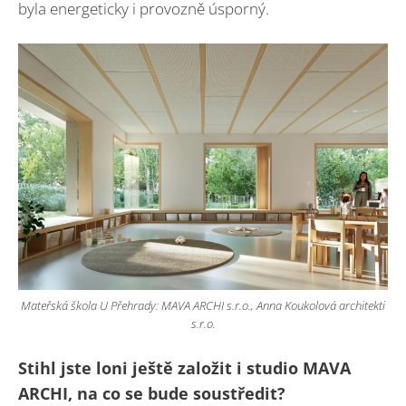
byla energeticky i provozně úsporný.
Mateřská škola U Přehrady: MAVA ARCHI s.r.o., Anna Koukolová architekti
s.r.o.
Stihl jste loni ještě založit i studio MAVA
ARCHI, na co se bude soustředit?