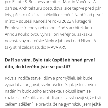
pro Estate & Business architekt Martin Vančura. A
daří se. Architekturu dostudoval sice teprve před pár
lety, přesto už získal i několik ocenění. Například první
místo v soutěži Kanceláře roku 2022 v kategorii
Employee friendly nebo společně s architektkou
Annou Koukolovou vyhrál loni veřejnou zakázku
novostavby mateřské školy v Jablonci nad Nisou. A
taky stihl založit studio MAVA ARCHI.
Daří se vám. Bylo tak úspěšné hned první
dílo, do kterého jste se pustil?
Když si rodiče stavěli dům a promýšleli, jak bude
vypadat a fungovat, vyzkoušeli mě, jak je to s mým
nadáním budoucího architekta. Pokusil jsem se
rozkreslit několik variant dispozic a vybavuji si, že byli
celkem zděšení. Je pravda, že na gymnáziu jsem ještě