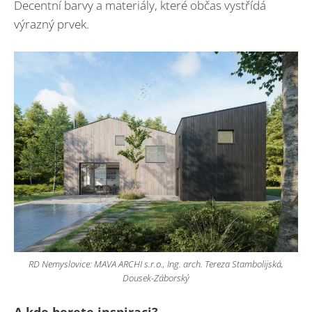
Decentní barvy a materiály, které občas vystřídá
výrazný prvek.
RD Nemyslovice: MAVA ARCHI s.r.o., Ing. arch. Tereza Stambolijská,
Dousek-Záborský