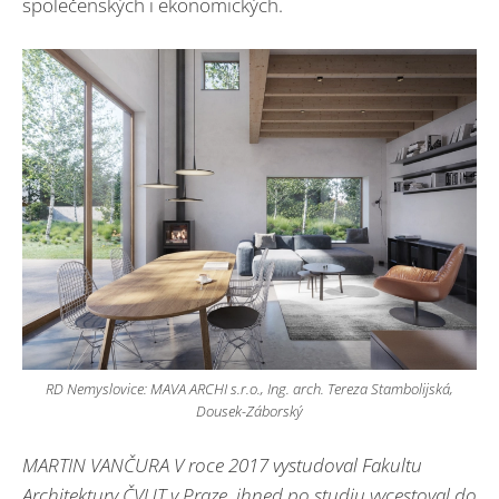
společenských i ekonomických.
RD Nemyslovice: MAVA ARCHI s.r.o., Ing. arch. Tereza Stambolijská,
Dousek-Záborský
MARTIN VANČURA V roce 2017 vystudoval Fakultu
Architektury ČVUT v Praze, ihned po studiu vycestoval do