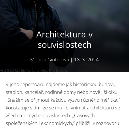
Architektura v
souvislostech
Monika Ginterová
|
18. 3. 2024
Architekt Martin Vančura. Foto: Filip Bezděk
V jeho repertoáru najdeme jak historickou budovu,
stadion, kancelář, rodinné domy nebo nově i školku.
„Snažím se přijmout každou výzvu různého měřítka,“
konstatuje s tím, že se mu líbí vnímat architekturu ve
všech možných souvislostech. „Časových,
společenských i ekonomických,“ přiblížil v rozhovoru