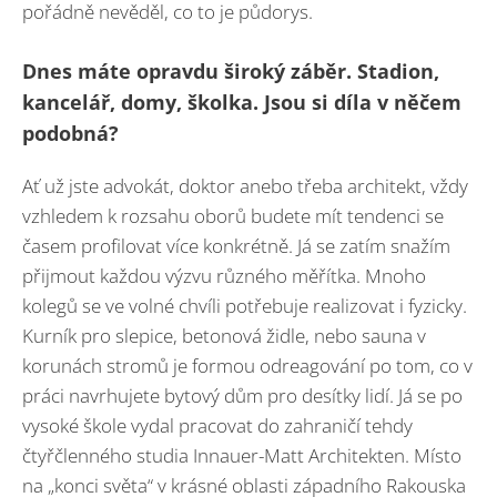
pořádně nevěděl, co to je půdorys.
Dnes máte opravdu široký záběr. Stadion,
kancelář, domy, školka. Jsou si díla v něčem
podobná?
Ať už jste advokát, doktor anebo třeba architekt, vždy
vzhledem k rozsahu oborů budete mít tendenci se
časem profilovat více konkrétně. Já se zatím snažím
přijmout každou výzvu různého měřítka. Mnoho
kolegů se ve volné chvíli potřebuje realizovat i fyzicky.
Kurník pro slepice, betonová židle, nebo sauna v
korunách stromů je formou odreagování po tom, co v
práci navrhujete bytový dům pro desítky lidí. Já se po
vysoké škole vydal pracovat do zahraničí tehdy
čtyřčlenného studia Innauer-Matt Architekten. Místo
na „konci světa“ v krásné oblasti západního Rakouska