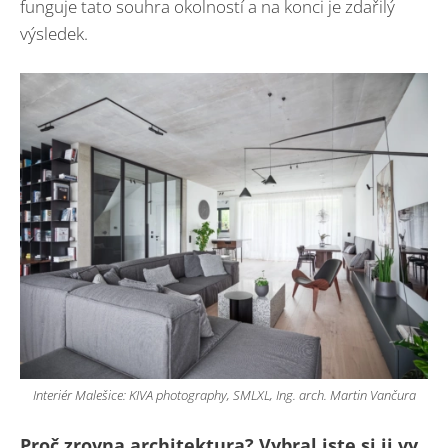
funguje tato souhra okolností a na konci je zdařilý
výsledek.
Interiér Malešice: KIVA photography, SMLXL, Ing. arch. Martin Vančura
Proč zrovna architektura? Vybral jste si ji vy