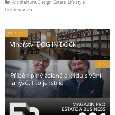
Rubriky
Architektura
,
Design
,
Estate
,
Life style
,
Uncategorized
PŘEDCHOZÍ
Vinařství DOG IN DOCK
DALŠÍ
Příběh plný zeleně a klidu s vůní
lanýžů. I to je Istrie