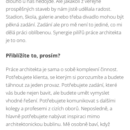
dlouho u nás nedojde. Ale jakákoli z veřejně
prospěšných staveb by nám jistě udělala radost.
Stadion, škola, galerie anebo třeba divadlo mohou být
pěkná zadání. Zadání ale pro mě není to jediné, co mi
dělá práci oblíbenou. Synergie pilířů práce architekta
je to ono.
Přiblížíte to, prosím?
Práce architekta je sama o sobě komplexní činnost.
Potřebujete klienta, se kterým si porozumíte a budete
táhnout za jeden provaz. Potřebujete zadání, které
vás bude nejen bavit, ale budete umět vymyslet
vhodné řešení. Potřebujete komunikovat s dalšími
kolegy a profesemi z cizích oborů. Neposledně, a
hlavně potřebujete nabývat inspiraci mimo
architektonickou bublinu. Mě osobně baví, když