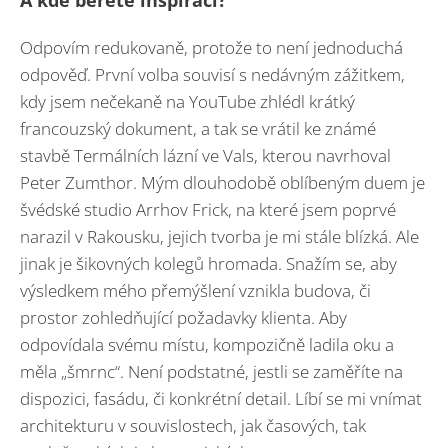
A kde berete inspiraci?
Odpovím redukovaně, protože to není jednoduchá
odpověď. První volba souvisí s nedávným zážitkem,
kdy jsem nečekaně na YouTube zhlédl krátký
francouzský dokument, a tak se vrátil ke známé
stavbě Termálních lázní ve Vals, kterou navrhoval
Peter Zumthor. Mým dlouhodobě oblíbeným duem je
švédské studio Arrhov Frick, na které jsem poprvé
narazil v Rakousku, jejich tvorba je mi stále blízká. Ale
jinak je šikovných kolegů hromada. Snažím se, aby
výsledkem mého přemýšlení vznikla budova, či
prostor zohledňující požadavky klienta. Aby
odpovídala svému místu, kompozičně ladila oku a
měla „šmrnc“. Není podstatné, jestli se zaměříte na
dispozici, fasádu, či konkrétní detail. Líbí se mi vnímat
architekturu v souvislostech, jak časových, tak