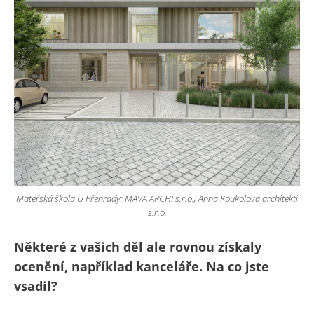
Mateřská škola U Přehrady: MAVA ARCHI s.r.o., Anna Koukolová architekti
s.r.o.
Některé z vašich děl ale rovnou získaly
ocenění, například kanceláře. Na co jste
vsadil?