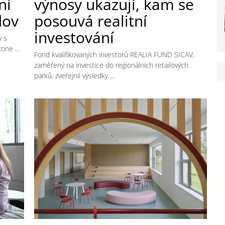
ní
výnosy ukazují, kam se
dov
posouvá realitní
investování
y s
oxone …
Fond kvalifikovaných investorů REALIA FUND SICAV,
zaměřený na investice do regionálních retailových
parků, zveřejnil výsledky …