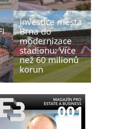
Investice města
FI
Brna do
modernizace
stadionu: Více
než 60 milionů
korun