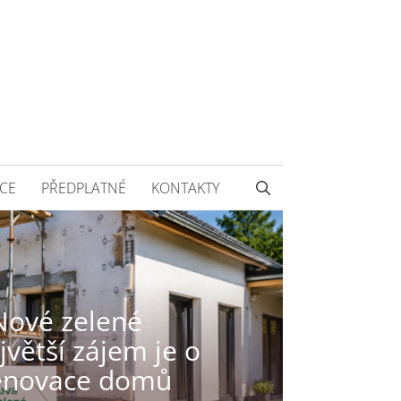
CE
PŘEDPLATNÉ
KONTAKTY
Nové zelené
větší zájem je o
enovace domů