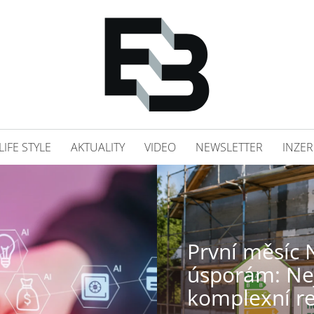
LIFE STYLE
AKTUALITY
VIDEO
NEWSLETTER
INZER
První měsíc 
úsporám: Nej
komplexní r