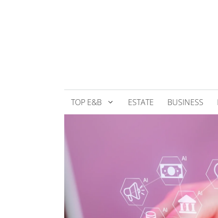
Přeskočit
na
obsah
TOP E&B
ESTATE
BUSINESS