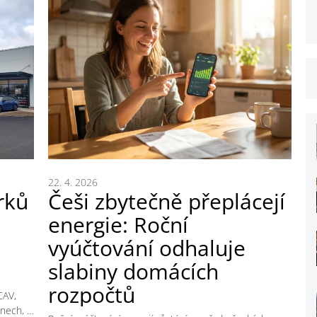
22. 4. 2026
rků
Češi zbytečně přeplácejí
energie: Roční
vyúčtování odhaluje
slabiny domácích
rozpočtů
CAV,
onech, …