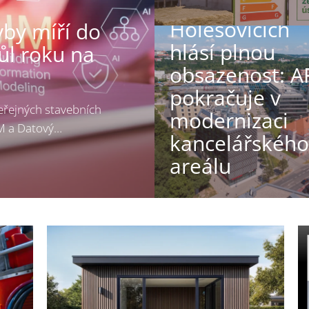
Classic 7 v
Holešovicích
vby míří do
hlásí plnou
ůl roku na
obsazenost: A
pokračuje v
eřejných stavebních
modernizaci
IM a Datový…
kancelářského
areálu