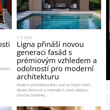
7. 5. 2026
sti
Ligna přináší novou
generaci fasád s
prémiovým vzhledem a
odolností pro moderní
robních
architekturu
Moderní architektura dnes stojí na čistých liniích,
dlouhé životnosti a materiálech, které zvládnou
náročné podmínky …