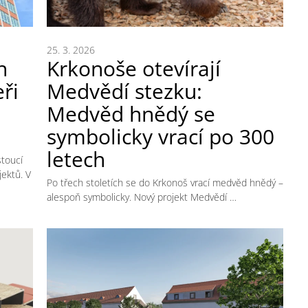
25. 3. 2026
h
Krkonoše otevírají
ři
Medvědí stezku:
Medvěd hnědý se
symbolicky vrací po 300
letech
stoucí
ektů. V
Po třech stoletích se do Krkonoš vrací medvěd hnědý –
alespoň symbolicky. Nový projekt Medvědí …