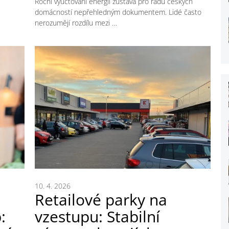
Roční vyúčtování energií zůstává pro řadu českých
domácností nepřehledným dokumentem. Lidé často
nerozumějí rozdílu mezi …
10. 4. 2026
Retailové parky na
:
vzestupu: Stabilní