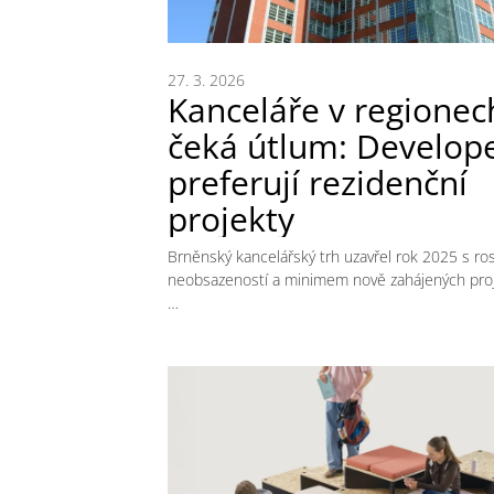
27. 3. 2026
Kanceláře v regionec
čeká útlum: Develope
preferují rezidenční
projekty
Brněnský kancelářský trh uzavřel rok 2025 s ro
neobsazeností a minimem nově zahájených proj
…