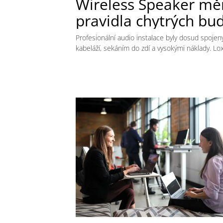
Wireless Speaker mě
pravidla chytrých bu
Profesionální audio instalace byly dosud spojen
kabeláží, sekáním do zdí a vysokými náklady. L