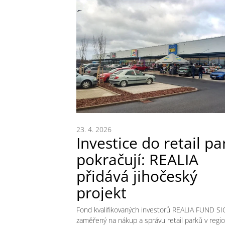
23. 4. 2026
Investice do retail pa
pokračují: REALIA
přidává jihočeský
projekt
Fond kvalifikovaných investorů REALIA FUND SI
zaměřený na nákup a správu retail parků v regi