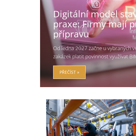
Digitální model sta
praxe: Firmy mají p
přípravu
Od ledna 2027 začne u vybraných v
zakázek platit povinnost využívat B
PŘEČÍST »