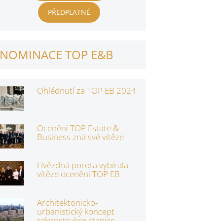
PŘEDPLATNÉ
NOMINACE TOP E&B
Ohlédnutí za TOP EB 2024
Ocenění TOP Estate &
Business zná své vítěze
Hvězdná porota vybírala
vítěze ocenění TOP EB
Architektonicko-
urbanistický koncept
rekonstrukce stanice