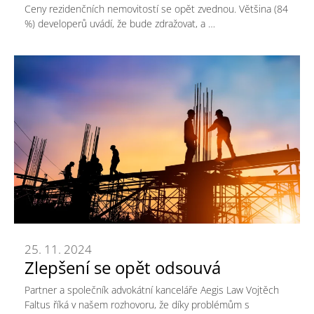
Ceny rezidenčních nemovitostí se opět zvednou. Většina (84
%) developerů uvádí, že bude zdražovat, a …
25. 11. 2024
Zlepšení se opět odsouvá
Partner a společník advokátní kanceláře Aegis Law Vojtěch
Faltus říká v našem rozhovoru, že díky problémům s