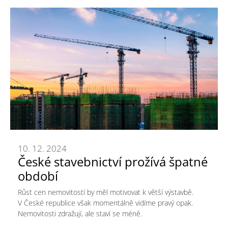
10. 12. 2024
České stavebnictví prožívá špatné
období
Růst cen nemovitostí by měl motivovat k větší výstavbě.
V České republice však momentálně vidíme pravý opak.
Nemovitosti zdražují, ale staví se méně.