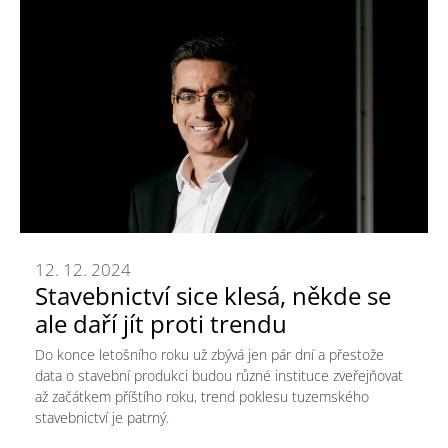
12. 12. 2024
Stavebnictví sice klesá, někde se
ale daří jít proti trendu
Do konce letošního roku už zbývá jen pár dní a přestože
data o stavební produkci budou různé instituce zveřejňovat
až začátkem příštího roku, trend poklesu tuzemského
stavebnictví je patrný.