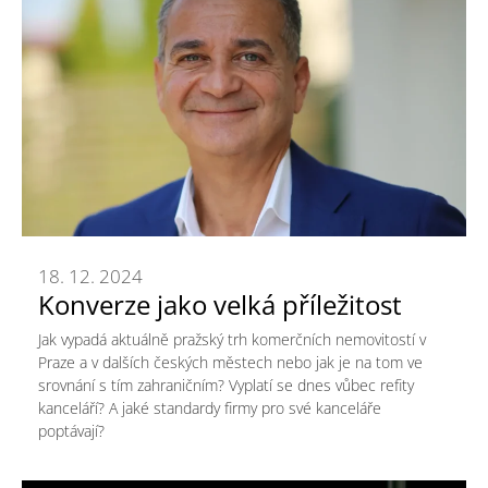
18. 12. 2024
Konverze jako velká příležitost
Jak vypadá aktuálně pražský trh komerčních nemovitostí v
Praze a v dalších českých městech nebo jak je na tom ve
srovnání s tím zahraničním? Vyplatí se dnes vůbec refity
kanceláří? A jaké standardy firmy pro své kanceláře
poptávají?