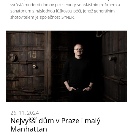
vyrůstá moderní domov pro seniory se zvláštním režimem a
sanatorium s následnou lůžkovou péčí, jehož generálním
zhotovitelem je společnost SYNER.
26. 11. 2024
Nejvyšší dům v Praze i malý
Manhattan