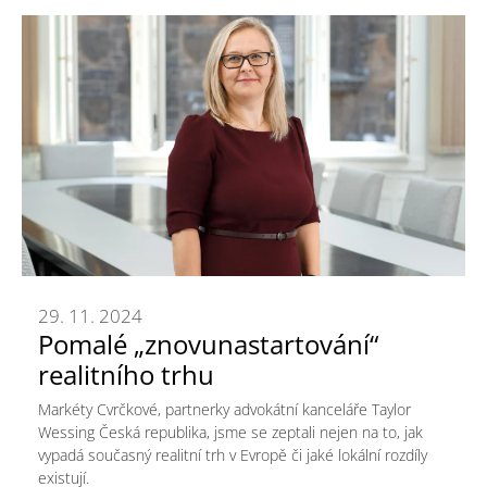
29. 11. 2024
Pomalé „znovunastartování“
realitního trhu
Markéty Cvrčkové, partnerky advokátní kanceláře Taylor
Wessing Česká republika, jsme se zeptali nejen na to, jak
vypadá současný realitní trh v Evropě či jaké lokální rozdíly
existují.