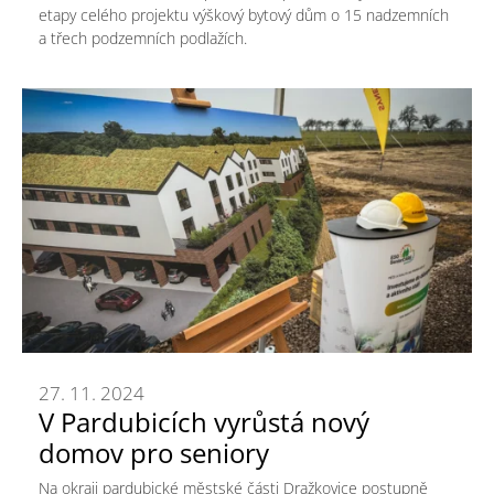
etapy celého projektu výškový bytový dům o 15 nadzemních
a třech podzemních podlažích.
27. 11. 2024
V Pardubicích vyrůstá nový
domov pro seniory
Na okraji pardubické městské části Dražkovice postupně