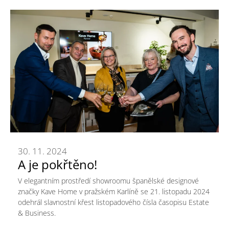
30. 11. 2024
A je pokřtěno!
V elegantním prostředí showroomu španělské designové
značky Kave Home v pražském Karlíně se 21. listopadu 2024
odehrál slavnostní křest listopadového čísla časopisu Estate
& Business.