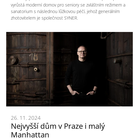
vyrůstá moderní domov pro seniory se zvláštním režimem a
sanatorium s následnou lůžkovou péčí, jehož generálním
zhotovitelem je společnost SYNER.
26. 11. 2024
Nejvyšší dům v Praze i malý
Manhattan