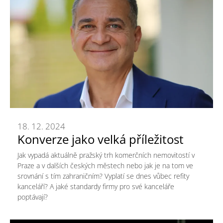
18. 12. 2024
Konverze jako velká příležitost
Jak vypadá aktuálně pražský trh komerčních nemovitostí v
Praze a v dalších českých městech nebo jak je na tom ve
srovnání s tím zahraničním? Vyplatí se dnes vůbec refity
kanceláří? A jaké standardy firmy pro své kanceláře
poptávají?