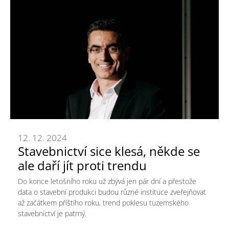
12. 12. 2024
Stavebnictví sice klesá, někde se
ale daří jít proti trendu
Do konce letošního roku už zbývá jen pár dní a přestože
data o stavební produkci budou různé instituce zveřejňovat
až začátkem příštího roku, trend poklesu tuzemského
stavebnictví je patrný.