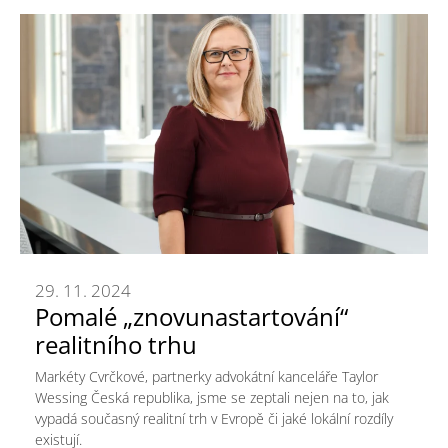
29. 11. 2024
Pomalé „znovunastartování“
realitního trhu
Markéty Cvrčkové, partnerky advokátní kanceláře Taylor
Wessing Česká republika, jsme se zeptali nejen na to, jak
vypadá současný realitní trh v Evropě či jaké lokální rozdíly
existují.