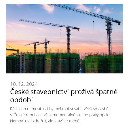
10. 12. 2024
České stavebnictví prožívá špatné
období
Růst cen nemovitostí by měl motivovat k větší výstavbě.
V České republice však momentálně vidíme pravý opak.
Nemovitosti zdražují, ale staví se méně.