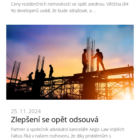
Ceny rezidenčních nemovitostí se opět zvednou. Většina (84
%) developerů uvádí, že bude zdražovat, a …
25. 11. 2024
Zlepšení se opět odsouvá
Partner a společník advokátní kanceláře Aegis Law Vojtěch
Faltus říká v našem rozhovoru, že díky problémům s