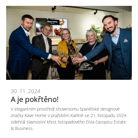
30. 11. 2024
A je pokřtěno!
V elegantním prostředí showroomu španělské designové
značky Kave Home v pražském Karlíně se 21. listopadu 2024
odehrál slavnostní křest listopadového čísla časopisu Estate
& Business.