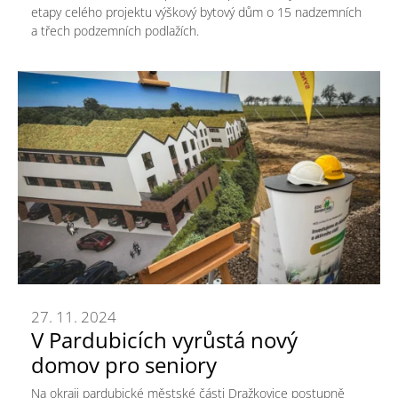
etapy celého projektu výškový bytový dům o 15 nadzemních
a třech podzemních podlažích.
27. 11. 2024
V Pardubicích vyrůstá nový
domov pro seniory
Na okraji pardubické městské části Dražkovice postupně