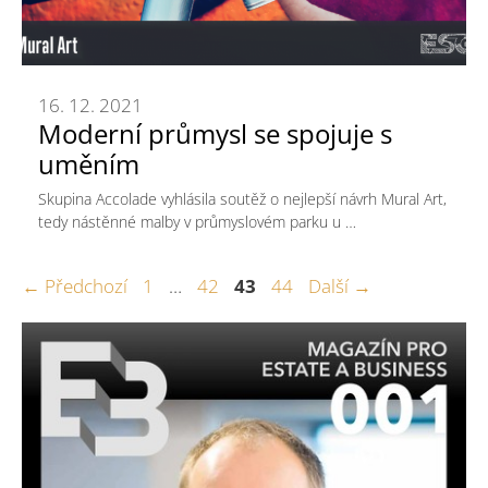
16. 12. 2021
Moderní průmysl se spojuje s
uměním
Skupina Accolade vyhlásila soutěž o nejlepší návrh Mural Art,
tedy nástěnné malby v průmyslovém parku u …
Stránka
Stránka
Stránka
Stránka
←
Předchozí
1
…
42
43
44
Další
→