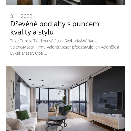
3. 1. 2022
Dřevěné podlahy s puncem
kvality a stylu
Text: Tereza Tkadlecová Foto: Svoboda&Williams,
Valen&Masar Firmu Valen&Masar představuje Jan Valenčík a
Lukáš Masár. Oba …