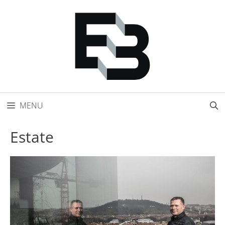
Přeskočit
na
obsah
MENU
Estate