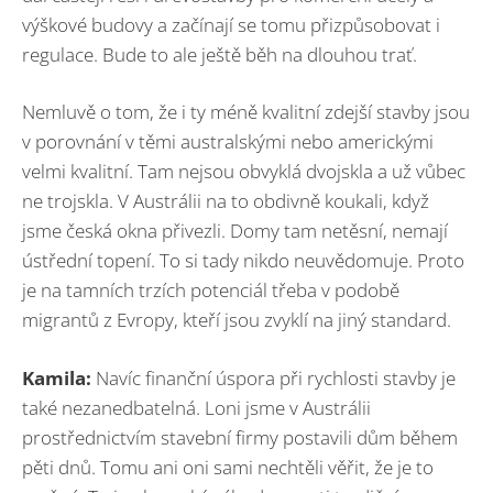
výškové budovy a začínají se tomu přizpůsobovat i
regulace. Bude to ale ještě běh na dlouhou trať.
Nemluvě o tom, že i ty méně kvalitní zdejší stavby jsou
v porovnání v těmi australskými nebo americkými
velmi kvalitní. Tam nejsou obvyklá dvojskla a už vůbec
ne trojskla. V Austrálii na to obdivně koukali, když
jsme česká okna přivezli. Domy tam netěsní, nemají
ústřední topení. To si tady nikdo neuvědomuje. Proto
je na tamních trzích potenciál třeba v podobě
migrantů z Evropy, kteří jsou zvyklí na jiný standard.
Kamila:
Navíc finanční úspora při rychlosti stavby je
také nezanedbatelná. Loni jsme v Austrálii
prostřednictvím stavební firmy postavili dům během
pěti dnů. Tomu ani oni sami nechtěli věřit, že je to