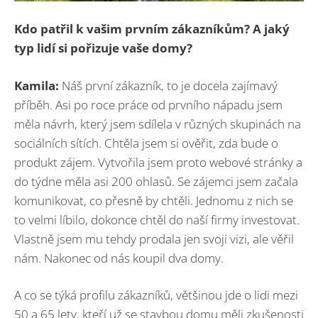
Kdo patřil k vašim prvním zákazníkům? A jaký
typ lidí si pořizuje vaše domy?
Kamila:
Náš první zákazník, to je docela zajímavý
příběh. Asi po roce práce od prvního nápadu jsem
měla návrh, který jsem sdílela v různých skupinách na
sociálních sítích. Chtěla jsem si ověřit, zda bude o
produkt zájem. Vytvořila jsem proto webové stránky a
do týdne měla asi 200 ohlasů. Se zájemci jsem začala
komunikovat, co přesně by chtěli. Jednomu z nich se
to velmi líbilo, dokonce chtěl do naší firmy investovat.
Vlastně jsem mu tehdy prodala jen svoji vizi, ale věřil
nám. Nakonec od nás koupil dva domy.
A co se týká profilu zákazníků, většinou jde o lidi mezi
50 a 65 lety, kteří už se stavbou domu měli zkušenosti