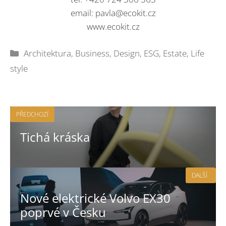
email:
pavla@ecokit.cz
www.ecokit.cz
Rubriky
Architektura
,
Business
,
Design
,
ESG
,
Estate
,
Life
style
PŘEDCHOZÍ
Tichá kráska
DALŠÍ
Nové elektrické Volvo EX30
poprvé v Česku