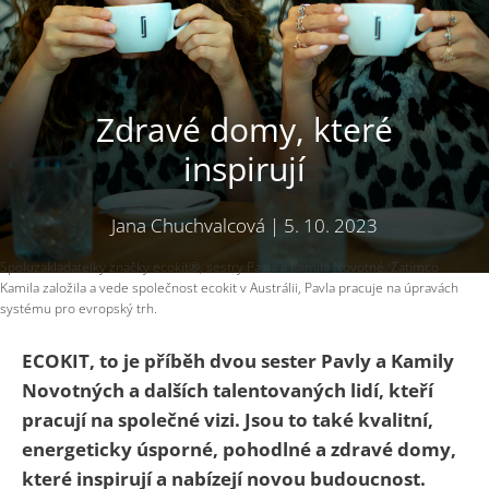
Zdravé domy, které
inspirují
Jana Chuchvalcová
|
5. 10. 2023
Spoluzakladatelky značky ecokit®, sestry Pavla a Kamila Novotné. Zatímco
Kamila založila a vede společnost ecokit v Austrálii, Pavla pracuje na úpravách
systému pro evropský trh.
ECOKIT, to je příběh dvou sester Pavly a Kamily
Novotných a dalších talentovaných lidí, kteří
pracují na společné vizi. Jsou to také kvalitní,
energeticky úsporné, pohodlné a zdravé domy,
které inspirují a nabízejí novou budoucnost.