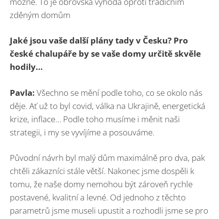
možné. To je obrovská výhoda oproti tradičním
zděným domům
Jaké jsou vaše další plány tady v Česku? Pro
české chalupáře by se vaše domy určitě skvěle
hodily…
Pavla:
Všechno se mění podle toho, co se okolo nás
děje. Ať už to byl covid, válka na Ukrajině, energetická
krize, inflace… Podle toho musíme i měnit naši
strategii, i my se vyvíjíme a posouváme.
Původní návrh byl malý dům maximálně pro dva, pak
chtěli zákazníci stále větší. Nakonec jsme dospěli k
tomu, že naše domy nemohou být zároveň rychle
postavené, kvalitní a levné. Od jednoho z těchto
parametrů jsme museli upustit a rozhodli jsme se pro