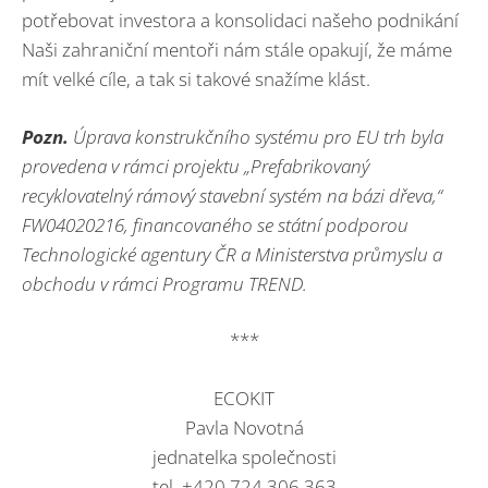
potřebovat investora a konsolidaci našeho podnikání
Naši zahraniční mentoři nám stále opakují, že máme
mít velké cíle, a tak si takové snažíme klást.
Pozn.
Úprava konstrukčního systému pro EU trh byla
provedena v rámci projektu „Prefabrikovaný
recyklovatelný rámový stavební systém na bázi dřeva,“
FW04020216, financovaného se státní podporou
Technologické agentury ČR a Ministerstva průmyslu a
obchodu v rámci Programu TREND.
***
ECOKIT
Pavla Novotná
jednatelka společnosti
tel. +420 724 306 363