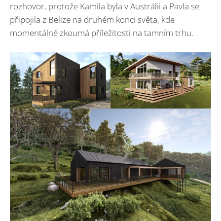
rozhovor, protože Kamila byla v Austrálii a Pavla se
připojila z Belize na druhém konci světa, kde
momentálně zkoumá příležitosti na tamním trhu.