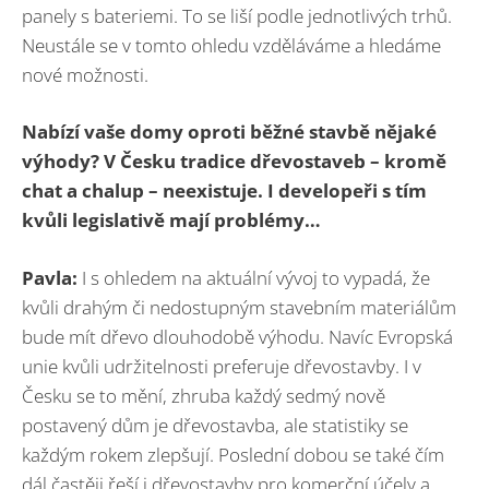
panely s bateriemi. To se liší podle jednotlivých trhů.
Neustále se v tomto ohledu vzděláváme a hledáme
nové možnosti.
Nabízí vaše domy oproti běžné stavbě nějaké
výhody? V Česku tradice dřevostaveb – kromě
chat a chalup – neexistuje. I developeři s tím
kvůli legislativě mají problémy…
Pavla:
I s ohledem na aktuální vývoj to vypadá, že
kvůli drahým či nedostupným stavebním materiálům
bude mít dřevo dlouhodobě výhodu. Navíc Evropská
unie kvůli udržitelnosti preferuje dřevostavby. I v
Česku se to mění, zhruba každý sedmý nově
postavený dům je dřevostavba, ale statistiky se
každým rokem zlepšují. Poslední dobou se také čím
dál častěji řeší i dřevostavby pro komerční účely a