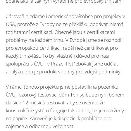
Španělsku, a tak nyní vyrábíme pro evropský trh tam.
Zároveň hledáme i amerického výrobce pro projekty v
USA, protože z Evropy nelze překližku dodávat. Nemá
totiž tamní certifikaci. Obecně jsou s certifikacemi
problémy na každém trhu. V Evropě jsme se rozhodli
pro evropskou certifikaci, radši než certifikovat pro
každý trh zvlášť. To byl vlastně i důvod pro naši
spolupráci s ČVUT v Praze. Potřebovali jsme udělat
analýzu, zda je produkt vhodný pro zdejší podmínky.
V rámci tohoto projektu jsme postavili na pozemku
ČVUT vzorový testovací dům Ten se bude nyní během
dalších 12 měsíců testovat, aby se ověřilo, že
konstrukční systém funguje tak dobře, jak je navržený
na papíře. Zároveň je k dispozici k prohlídce pro
zájemce a odbornou veřejnost.