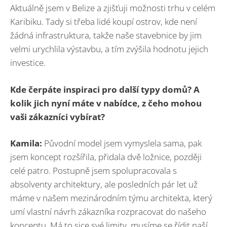
Aktuálně jsem v Belize a zjišťuji možnosti trhu v celém
Karibiku. Tady si třeba lidé koupí ostrov, kde není
žádná infrastruktura, takže naše stavebnice by jim
velmi urychlila výstavbu, a tím zvýšila hodnotu jejich
investice.
Kde čerpáte inspiraci pro další typy domů? A
kolik jich nyní máte v nabídce, z čeho mohou
vaši zákazníci vybírat?
Kamila:
Původní model jsem vymyslela sama, pak
jsem koncept rozšířila, přidala dvě ložnice, později
celé patro. Postupně jsem spolupracovala s
absolventy architektury, ale posledních pár let už
máme v našem mezinárodním týmu architekta, který
umí vlastní návrh zákazníka rozpracovat do našeho
konceptu. Má to sice své limity, musíme se řídit naší