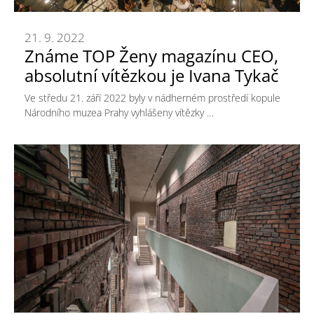
21. 9. 2022
Známe TOP Ženy magazínu CEO,
absolutní vítězkou je Ivana Tykač
Ve středu 21. září 2022 byly v nádherném prostředí kopule
Národního muzea Prahy vyhlášeny vítězky …