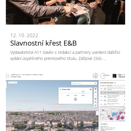
12. 10. 2022
Slavnostní křest E&B
Vydavatelství A11 slavilo s redakcí a partnery uvedení dalšího
vydání úspěšného prémiového titulu. Zářijové číslo …