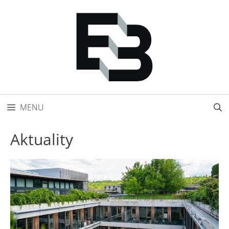
Přeskočit
na
obsah
MENU
Aktuality