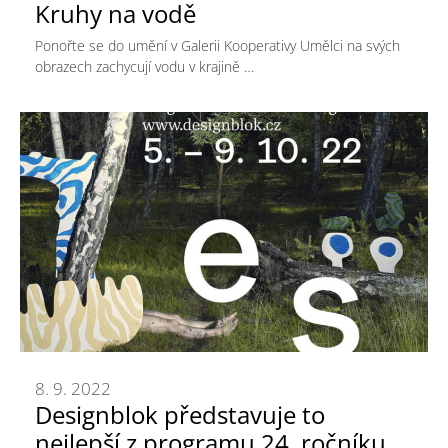
Kruhy na vodě
Ponořte se do umění v Galerii Kooperativy Umělci na svých
obrazech zachycují vodu v krajině …
8. 9. 2022
Designblok představuje to
nejlepší z programu 24. ročníku