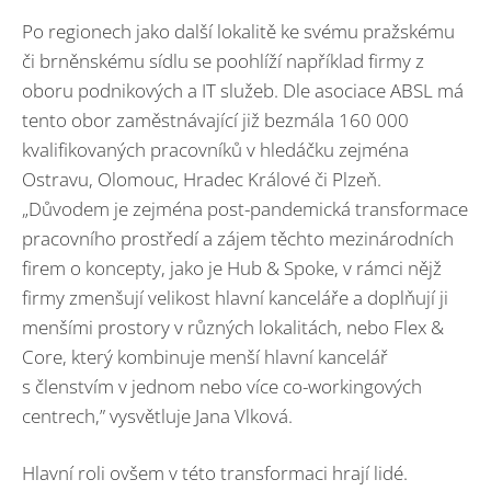
Po regionech jako další lokalitě ke svému pražskému
či brněnskému sídlu se poohlíží například firmy z
oboru podnikových a IT služeb. Dle asociace ABSL má
tento obor zaměstnávající již bezmála 160 000
kvalifikovaných pracovníků v hledáčku zejména
Ostravu, Olomouc, Hradec Králové či Plzeň.
„Důvodem je zejména post-pandemická transformace
pracovního prostředí a zájem těchto mezinárodních
firem o koncepty, jako je Hub & Spoke, v rámci nějž
firmy zmenšují velikost hlavní kanceláře a doplňují ji
menšími prostory v různých lokalitách, nebo Flex &
Core, který kombinuje menší hlavní kancelář
s členstvím v jednom nebo více co-workingových
centrech,” vysvětluje Jana Vlková.
Hlavní roli ovšem v této transformaci hrají lidé.