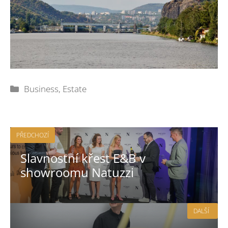
Rubriky
Business
,
Estate
PŘEDCHOZÍ
Slavnostní křest E&B v
showroomu Natuzzi
DALŠÍ