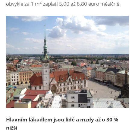
2
obvykle za 1 m
zaplatí 5,00 až 8,80 euro měsíčně.
Hlavním lákadlem jsou lidé a mzdy až o 30 %
nižší