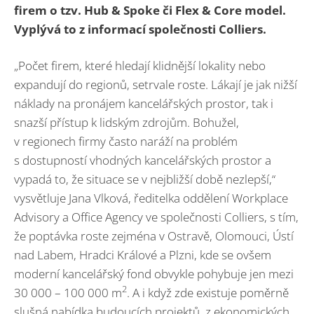
firem o tzv. Hub & Spoke či Flex & Core model.
Vyplývá to z informací společnosti Colliers.
„Počet firem, které hledají klidnější lokality nebo
expandují do regionů, setrvale roste. Lákají je jak nižší
náklady na pronájem kancelářských prostor, tak i
snazší přístup k lidským zdrojům. Bohužel,
v regionech firmy často naráží na problém
s dostupností vhodných kancelářských prostor a
vypadá to, že situace se v nejbližší době nezlepší,“
vysvětluje Jana Vlková, ředitelka oddělení Workplace
Advisory a Office Agency ve společnosti Colliers, s tím,
že poptávka roste zejména v Ostravě, Olomouci, Ústí
nad Labem, Hradci Králové a Plzni, kde se ovšem
moderní kancelářský fond obvykle pohybuje jen mezi
2
30 000 – 100 000 m
. A i když zde existuje poměrně
slušná nabídka budoucích projektů, z ekonomických