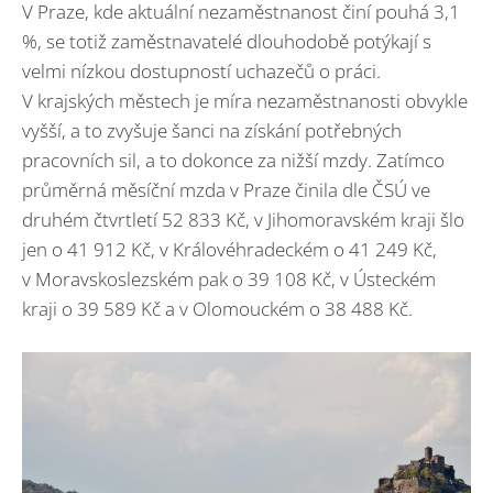
V Praze, kde aktuální nezaměstnanost činí pouhá 3,1
%, se totiž zaměstnavatelé dlouhodobě potýkají s
velmi nízkou dostupností uchazečů o práci.
V krajských městech je míra nezaměstnanosti obvykle
vyšší, a to zvyšuje šanci na získání potřebných
pracovních sil, a to dokonce za nižší mzdy. Zatímco
průměrná měsíční mzda v Praze činila dle ČSÚ ve
druhém čtvrtletí 52 833 Kč, v Jihomoravském kraji šlo
jen o 41 912 Kč, v Královéhradeckém o 41 249 Kč,
v Moravskoslezském pak o 39 108 Kč, v Ústeckém
kraji o 39 589 Kč a v Olomouckém o 38 488 Kč.