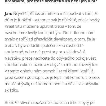
kreativita, přestože architektura není jen o ní?
Jan:
Největší přínos architekta má spočívat v tom, že
dům je funkční – a teprve pak je důležité, zda je hezký.
Kreativitu můžeme uplatnit třeba v tom, že
navrhneme skvělý koncept bytu. Dost dlouho nám
trvalo například přesvědčit developery o tom, že je
třeba v bytě oddělit společenskou část od té
soukromé, nebo mít prostory pro skladování.
Návštěvu přece nechcete do obývacího pokoje vést
chodbou okolo ložnic a v obýváku mít odstavený lux.
V tomto ohledu nám pomohli sami klienti, kteří již
před časem pochopili, že je lepší mít komoru a o něco
menší obývák, než komoru nemít a dělat si v obýváku
skládku.
Bohužel vlivem současné situace na trhu s byty po