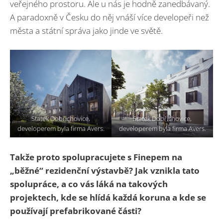
veřejného prostoru. Ale u nás je hodně zanedbávaný.
A paradoxně v Česku do něj vnáší více developeři než
města a státní správa jako jinde ve světě.
Statek Dobřichovice,
Statek Dobřichovice,
developerem byla firma Avers.
developerem byla firma Avers.
Takže proto spolupracujete s Finepem na
„běžné“ rezidenční výstavbě? Jak vznikla tato
spolupráce, a co vás láká na takových
projektech, kde se hlídá každá koruna a kde se
používají prefabrikované části?