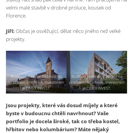
velmi malé stavbě v drobné proluce, kousek od
Florence.
Jiří:
Občas je osvěžující, dělat něco jiného než velké
projekty.
Budoucí Hotel sv. Gabriela na
Budoucí Hotel sv. Gabriela na
pražském Smíchově, investorem
pražském Smíchově, investorem
je CIMEX INVEST.
je CIMEX INVEST.
Jsou projekty, které vás dosud míjely a které
byste v budoucnu chtěli navrhnout? Vaše
portfolio je docela široké, tak co třeba kostel,
hřbitov nebo kolumbárium? Máte nějaký