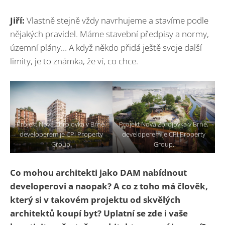
Jiří:
Vlastně stejně vždy navrhujeme a stavíme podle
nějakých pravidel. Máme stavební předpisy a normy,
územní plány… A když někdo přidá ještě svoje další
limity, je to známka, že ví, co chce.
Projekt Nová Zbrojovka v Brně,
Projekt Nová Zbrojovka v Brně,
developerem je CPI Property
developerem je CPI Property
Group.
Group.
Co mohou architekti jako DAM nabídnout
developerovi a naopak? A co z toho má člověk,
který si v takovém projektu od skvělých
architektů koupí byt? Uplatní se zde i vaše