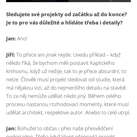
Sledujete své projekty od začátku až do konce?
Je to pro vás důležité a hlídáte třeba i detaily?
Jan:
Ano!
Jiří:
To přece ani jinak nejde. Uvedu příklad – když
někdo říká, že bychom měli postavit Kaplického
knihovnu, když už nežije, tak to je přece absurdní, to
nelze. Člověk musí projekt sledovat od studie, která
má nějakou vizi, až do nejmenšího detailu na stavbě.
To za něj nemůže udělat nikdo jiný. Během celého
procesu nastanou rozhodovací momenty, které musí
udělat architekt, respektive autor. Anebo to celé utrpí.
Jan:
Bohužel to občas i přes naše přesvědčení
nedopadne. Třeba když klient přeprodá projekt