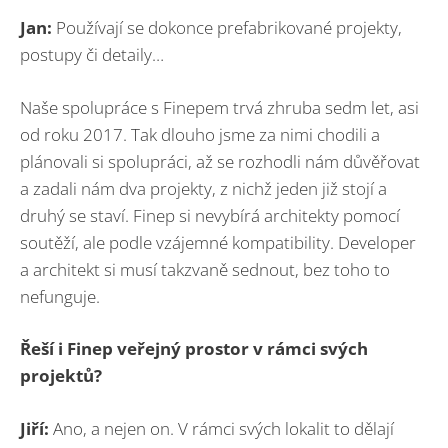
Jan:
Používají se dokonce prefabrikované projekty,
postupy či detaily…
Naše spolupráce s Finepem trvá zhruba sedm let, asi
od roku 2017. Tak dlouho jsme za nimi chodili a
plánovali si spolupráci, až se rozhodli nám důvěřovat
a zadali nám dva projekty, z nichž jeden již stojí a
druhý se staví. Finep si nevybírá architekty pomocí
soutěží, ale podle vzájemné kompatibility. Developer
a architekt si musí takzvaně sednout, bez toho to
nefunguje.
Řeší i Finep veřejný prostor v rámci svých
projektů?
Jiří:
Ano, a nejen on. V rámci svých lokalit to dělají