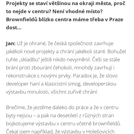
Projekty se staví většinou na okraji města, proč
to nejde v centru? Není vhodné místo?
Brownfieldů blízko centra máme třeba v Praze
dost…
Jan:
Už je ohrané, že česká společnost zavrhuje
jakékoli nové projekty a chrání jakékoli staré. Bohužel
tuhle „skladbu“ ještě nikdo nevyměnil. Češi se stále
brání proti zbourání čehokoli, mnohdy zavrhují i
rekonstrukce s novými prvky. Paradox je, že slovo
developer haní a klasicistní smog, developerskou
výstavbu minulosti, všichni zuřivě chrání.
Brečíme, že jezdíme daleko do práce a že v centru
byty nejsou – a pak na desetiletí z různých stran
bojkotujeme výstavbu v centru včetně brownfieldů.
Čekal jsem například, že výstavbu v Holešovicích