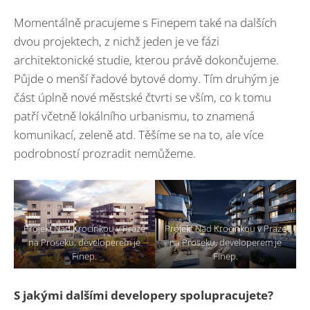
Momentálně pracujeme s Finepem také na dalších
dvou projektech, z nichž jeden je ve fázi
architektonické studie, kterou právě dokončujeme.
Půjde o menší řadové bytové domy. Tím druhým je
část úplně nové městské čtvrti se vším, co k tomu
patří včetně lokálního urbanismu, to znamená
komunikací, zeleně atd. Těšíme se na to, ale více
podrobností prozradit nemůžeme.
Projekt Nad Krocínkou v Praze
Projekt Nad Krocínkou v Praze
na Proseku, developerem je
na Proseku, developerem je
Finep.
Finep.
S jakými dalšími developery spolupracujete?