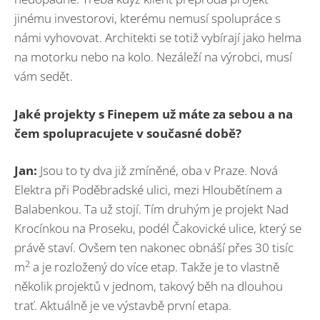
jinému investorovi, kterému nemusí spolupráce s
námi vyhovovat. Architekti se totiž vybírají jako helma
na motorku nebo na kolo. Nezáleží na výrobci, musí
vám sedět.
Jaké projekty s Finepem už máte za sebou a na
čem spolupracujete v současné době?
Jan:
Jsou to ty dva již zmíněné, oba v Praze. Nová
Elektra při Poděbradské ulici, mezi Hloubětínem a
Balabenkou. Ta už stojí. Tím druhým je projekt Nad
Krocínkou na Proseku, podél Čakovické ulice, který se
právě staví. Ovšem ten nakonec obnáší přes 30 tisíc
2
m
a je rozložený do více etap. Takže je to vlastně
několik projektů v jednom, takový běh na dlouhou
trať. Aktuálně je ve výstavbě první etapa.