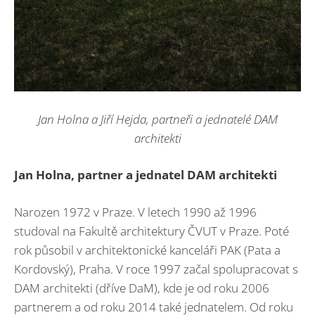
Jan Holna a Jiří Hejda, partneři a jednatelé DAM
architekti
Jan Holna, partner a jednatel DAM architekti
Narozen 1972 v Praze. V letech 1990 až 1996
studoval na Fakultě architektury ČVUT v Praze. Poté
rok působil v architektonické kanceláři PAK (Pata a
Kordovský), Praha. V roce 1997 začal spolupracovat s
DAM architekti (dříve DaM), kde je od roku 2006
partnerem a od roku 2014 také jednatelem. Od roku