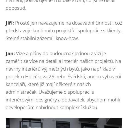
nemění, pokračujeme i nadále v tom, co jsme dělali
doposud.
Jiří:
Prostě jen navazujeme na dosavadní činnosti, což
představuje kontinuitu projektů i spolupráce s klienty.
Stejné stabilní zázemí i know-how.
Jan:
Vize a plány do budoucna? Jednou z vizí je
zaměřit se více na detail a interiér našich projektů. Na
návrhy interiérů výjimečných bytů, jako například v
projektu Holečkova 26 nebo Švédská, anebo vybavení
kanceláří, které již mají některé z našich
administraček. Uvažujeme o spolupráci s
interiérovými designéry a dodavateli, abychom mohli
developerům nabídnout komplexní službu.