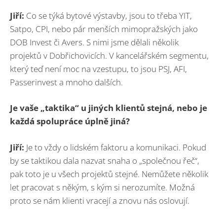
Jiří:
Co se týká bytové výstavby, jsou to třeba YIT,
Satpo, CPI, nebo pár menších mimopražských jako
DOB Invest či Avers. S nimi jsme dělali několik
projektů v Dobřichovicích. V kancelářském segmentu,
který teď není moc na vzestupu, to jsou PSJ, AFI,
Passerinvest a mnoho dalších.
Je vaše „taktika“ u jiných klientů stejná, nebo je
každá spolupráce úplně jiná?
Jiří:
Je to vždy o lidském faktoru a komunikaci. Pokud
by se taktikou dala nazvat snaha o „společnou řeč“,
pak toto je u všech projektů stejné. Nemůžete několik
let pracovat s někým, s kým si nerozumíte. Možná
proto se nám klienti vracejí a znovu nás oslovují.