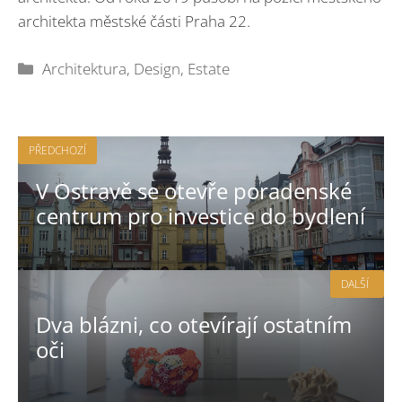
architekta městské části Praha 22.
Rubriky
Architektura
,
Design
,
Estate
PŘEDCHOZÍ
V Ostravě se otevře poradenské
centrum pro investice do bydlení
DALŠÍ
Dva blázni, co otevírají ostatním
oči