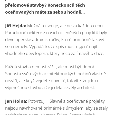
přelomové stavby? Koneckonců těch
oceňovaných máte za sebou hodně…
Jiří Hejda:
Možná to sen je, ale ne za každou cenu.
Paradoxně některé z našich oceněných projektů byly
developerské administračky, které primárně takový
sen neměly. Vypadá to, že spíš musíte „jen“ najít
vhodného developera, který něco zajímavého chce.
Každá stavba nemusí zářit, ale musí být dobrá.
Spousta světových architektonických počinů vlastně
nezáří, ale když vejdete dovnitř, tak víte, že jde o
výjimečnou stavbu a že ji dělal skvělý architekt.
Jan Holna:
Potvrzuji… Slavné a oceňované projekty
nejsou navrhované primárně s úmyslem, aby se staly
architektonickými skvosty. Existují zprvu úplně