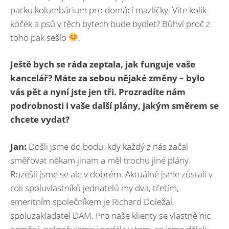
parku kolumbárium pro domácí mazlíčky. Víte kolik
koček a psů v těch bytech bude bydlet? Bůhví proč z
toho pak sešlo
.
Ještě bych se ráda zeptala, jak funguje vaše
kancelář? Máte za sebou nějaké změny – bylo
vás pět a nyní jste jen tři. Prozradíte nám
podrobnosti i vaše další plány, jakým směrem se
chcete vydat?
Jan:
Došli jsme do bodu, kdy každý z nás začal
směřovat někam jinam a měl trochu jiné plány.
Rozešli jsme se ale v dobrém. Aktuálně jsme zůstali v
roli spoluvlastníků jednatelů my dva, třetím,
emeritním společníkem je Richard Doležal,
spoluzakladatel DAM. Pro naše klienty se vlastně nic