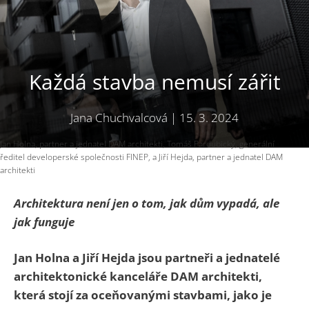
Každá stavba nemusí zářit
Jana Chuchvalcová
|
15. 3. 2024
Jan Holna, partner a jednatel DAM architekti, Tomáš Pardubický, generální
ředitel developerské společnosti FINEP, a Jiří Hejda, partner a jednatel DAM
architekti
Architektura není jen o tom, jak dům vypadá, ale
jak funguje
Jan Holna a Jiří Hejda jsou partneři a jednatelé
architektonické kanceláře DAM architekti,
která stojí za oceňovanými stavbami, jako je