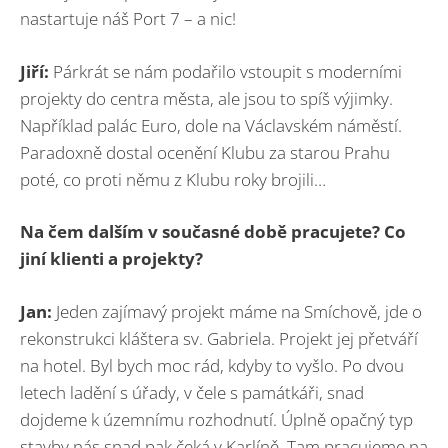
nastartuje náš Port 7 – a nic!
Jiří:
Párkrát se nám podařilo vstoupit s moderními
projekty do centra města, ale jsou to spíš výjimky.
Například palác Euro, dole na Václavském náměstí.
Paradoxně dostal ocenění Klubu za starou Prahu
poté, co proti němu z Klubu roky brojili…
Na čem dalším v současné době pracujete? Co
jiní klienti a projekty?
Jan:
Jeden zajímavý projekt máme na Smíchově, jde o
rekonstrukci kláštera sv. Gabriela. Projekt jej přetváří
na hotel. Byl bych moc rád, kdyby to vyšlo. Po dvou
letech ladění s úřady, v čele s památkáři, snad
dojdeme k územnímu rozhodnutí. Úplně opačný typ
stavby nás snad pak čeká v Karlíně. Tam pracujeme na