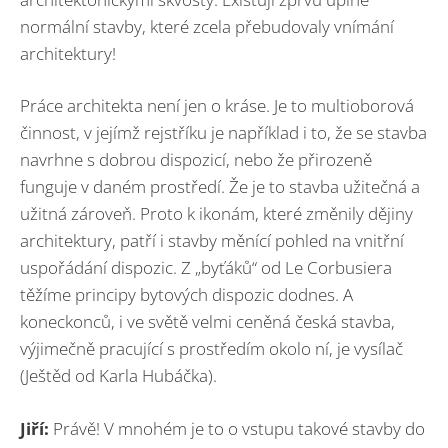
normální stavby, které zcela přebudovaly vnímání
architektury!
Práce architekta není jen o kráse. Je to multioborová
činnost, v jejímž rejstříku je například i to, že se stavba
navrhne s dobrou dispozicí, nebo že přirozeně
funguje v daném prostředí. Že je to stavba užitečná a
užitná zároveň. Proto k ikonám, které změnily dějiny
architektury, patří i stavby měnící pohled na vnitřní
uspořádání dispozic. Z „byťáků“ od Le Corbusiera
těžíme principy bytových dispozic dodnes. A
koneckonců, i ve světě velmi ceněná česká stavba,
výjimečně pracující s prostředím okolo ní, je vysílač
(Ještěd od Karla Hubáčka).
Jiří:
Právě! V mnohém je to o vstupu takové stavby do