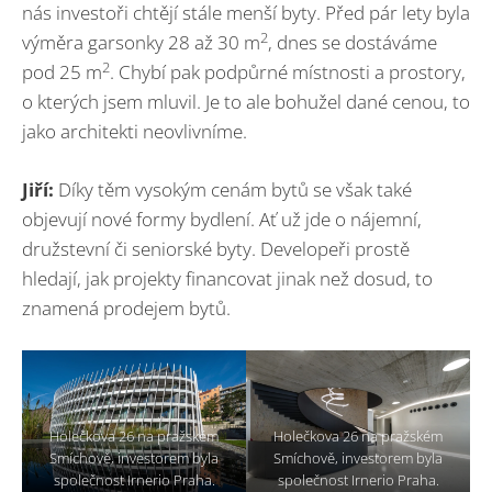
nás investoři chtějí stále menší byty. Před pár lety byla
2
výměra garsonky 28 až 30 m
, dnes se dostáváme
2
pod 25 m
. Chybí pak podpůrné místnosti a prostory,
o kterých jsem mluvil. Je to ale bohužel dané cenou, to
jako architekti neovlivníme.
Jiří:
Díky těm vysokým cenám bytů se však také
objevují nové formy bydlení. Ať už jde o nájemní,
družstevní či seniorské byty. Developeři prostě
hledají, jak projekty financovat jinak než dosud, to
znamená prodejem bytů.
Holečkova 26 na pražském
Holečkova 26 na pražském
Smíchově, investorem byla
Smíchově, investorem byla
společnost Irnerio Praha.
společnost Irnerio Praha.