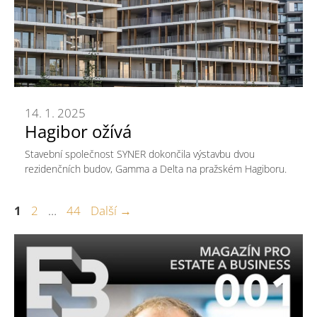
14. 1. 2025
Hagibor ožívá
Stavební společnost SYNER dokončila výstavbu dvou
rezidenčních budov, Gamma a Delta na pražském Hagiboru.
Stránka
Stránka
Stránka
1
2
…
44
Další
→