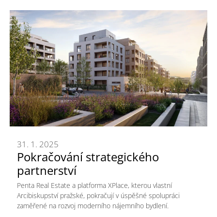
31. 1. 2025
Pokračování strategického
partnerství
Penta Real Estate a platforma XPlace, kterou vlastní
Arcibiskupství pražské, pokračují v úspěšné spolupráci
zaměřené na rozvoj moderního nájemního bydlení.