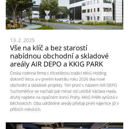
13. 2. 2025
Vše na klíč a bez starostí
nabídnou obchodní a skladové
areály AIR DEPO a KKIG PARK
Česká rodinná firma s třicetiletou tradicí KKIG Holding
dokončí letos a v prvním kvartálu roku 2026 dva nové
obchodní a skladové projekty. Ten první s názvem AIR DEPO
Tuchoměřice se nachází pár minut od Letiště Václava Havla,
druhý najdete na opačném konci Prahy. KKIG PARK vyrůstá v
Běchovicích. Oba udržitelné areály přivítají první nájemce již v
příštích měsících.