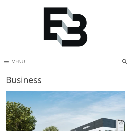
Přeskočit
na
obsah
MENU
Business