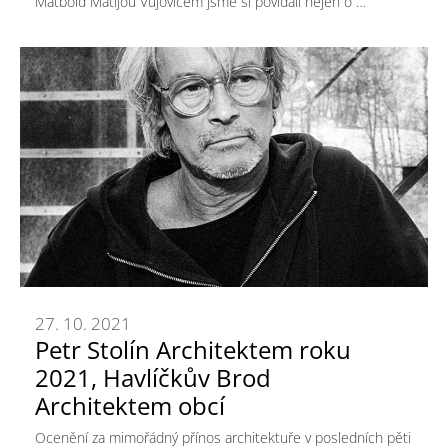
Matbold Matijou Vujovičem jsme si povídali nejen o …
27. 10. 2021
Petr Stolín Architektem roku
2021, Havlíčkův Brod
Architektem obcí
Ocenění za mimořádný přínos architektuře v posledních pěti