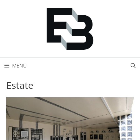
Přeskočit
na
obsah
MENU
Estate