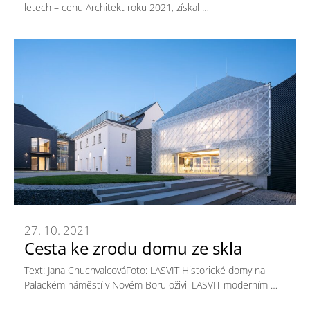
letech – cenu Architekt roku 2021, získal …
27. 10. 2021
Cesta ke zrodu domu ze skla
Text: Jana ChuchvalcováFoto: LASVIT Historické domy na
Palackém náměstí v Novém Boru oživil LASVIT moderním …