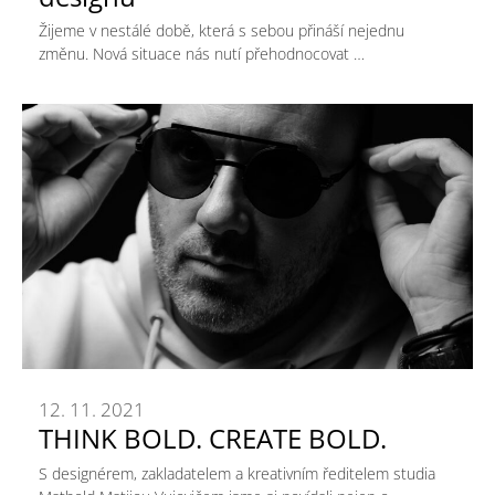
Žijeme v nestálé době, která s sebou přináší nejednu
změnu. Nová situace nás nutí přehodnocovat …
12. 11. 2021
THINK BOLD. CREATE BOLD.
S designérem, zakladatelem a kreativním ředitelem studia