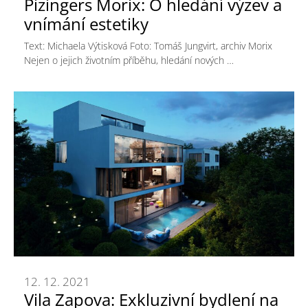
Pizingers Morix: O hledání výzev a
vnímání estetiky
Text: Michaela Výtisková Foto: Tomáš Jungvirt, archiv Morix
Nejen o jejich životním příběhu, hledání nových …
12. 12. 2021
Vila Zapova: Exkluzivní bydlení na