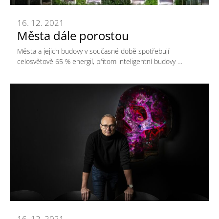
16. 12. 2021
Města dále porostou
Města a jejich budovy v současné době spotřebují
celosvětově 65 % energií, přitom inteligentní budovy …
16. 12. 2021