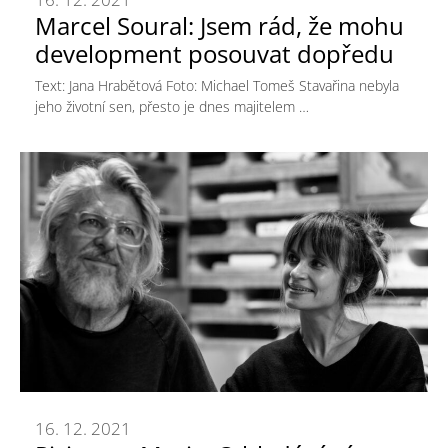
Marcel Soural: Jsem rád, že mohu
development posouvat dopředu
Text: Jana Hrabětová Foto: Michael Tomeš Stavařina nebyla
jeho životní sen, přesto je dnes majitelem …
16. 12. 2021