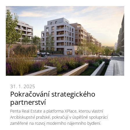
31. 1. 2025
Pokračování strategického
partnerství
Penta Real Estate a platforma XPlace, kterou vlastní
Arcibiskupství pražské, pokračují v úspěšné spolupráci
zaměřené na rozvoj moderního nájemního bydlení.