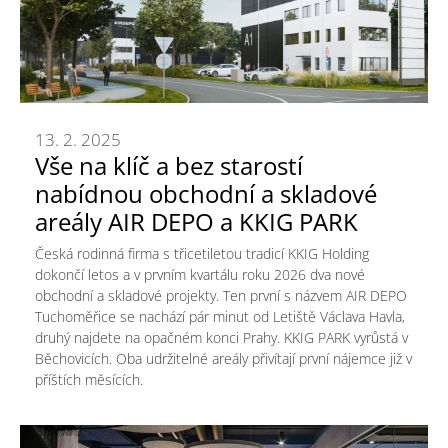
13. 2. 2025
Vše na klíč a bez starostí
nabídnou obchodní a skladové
areály AIR DEPO a KKIG PARK
Česká rodinná firma s třicetiletou tradicí KKIG Holding
dokončí letos a v prvním kvartálu roku 2026 dva nové
obchodní a skladové projekty. Ten první s názvem AIR DEPO
Tuchoměřice se nachází pár minut od Letiště Václava Havla,
druhý najdete na opačném konci Prahy. KKIG PARK vyrůstá v
Běchovicích. Oba udržitelné areály přivítají první nájemce již v
příštích měsících.