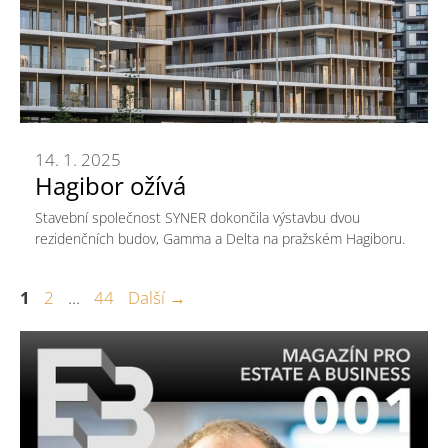
14. 1. 2025
Hagibor ožívá
Stavební společnost SYNER dokončila výstavbu dvou
rezidenčních budov, Gamma a Delta na pražském Hagiboru.
Stránka
Stránka
Stránka
1
2
…
44
Další
→