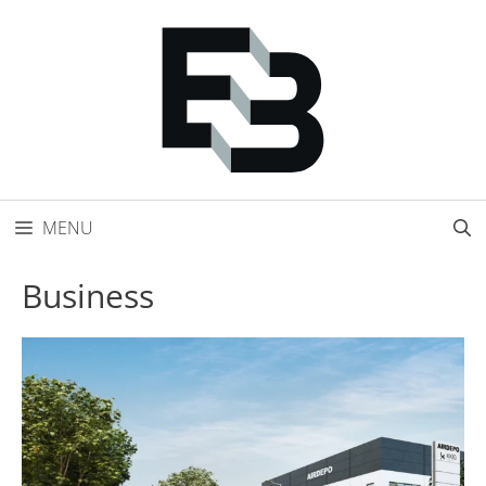
Přeskočit
na
obsah
MENU
Business