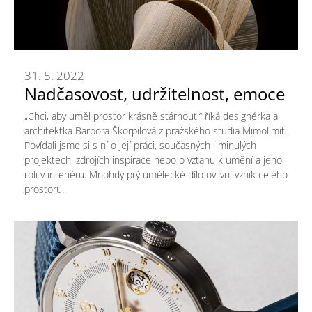
31. 5. 2022
Nadčasovost, udržitelnost, emoce
„Chci, aby uměl prostor krásně stárnout,“ říká designérka a
architektka Barbora Škorpilová z pražského studia Mimolimit.
Povídali jsme si s ní o její práci, současných i minulých
projektech, zdrojích inspirace nebo o vztahu k umění a jeho
roli v interiéru. Mnohdy prý umělecké dílo ovlivní vznik celého
prostoru.