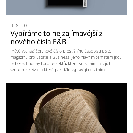
9. 6. 2022
Vybíráme to nejzajímavější z
nového čísla E&B
Právě vychází červnové číslo prestižního časopisu E&B,
magazínu pro Estate a Business. Jeho hlavním tématem jsou
příběhy. Příběhy lidí a projektů, které se za nimi a jejich
vznikem skrývají a které pak dále vyprávějí ostatním.