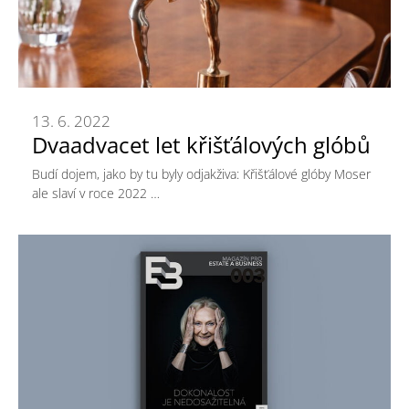
13. 6. 2022
Dvaadvacet let křišťálových glóbů
Budí dojem, jako by tu byly odjakživa: Křišťálové glóby Moser
ale slaví v roce 2022 …