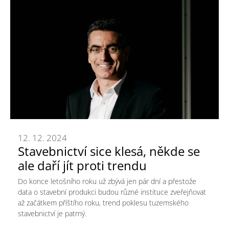
12. 12. 2024
Stavebnictví sice klesá, někde se
ale daří jít proti trendu
Do konce letošního roku už zbývá jen pár dní a přestože
data o stavební produkci budou různé instituce zveřejňovat
až začátkem příštího roku, trend poklesu tuzemského
stavebnictví je patrný.