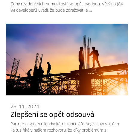
Ceny rezidenčních nemovitostí se opět zvednou. Většina (84
%) developerů uvádí, že bude zdražovat, a …
25. 11. 2024
Zlepšení se opět odsouvá
Partner a společník advokátní kanceláře Aegis Law Vojtěch
Faltus říká v našem rozhovoru, že díky problémům s