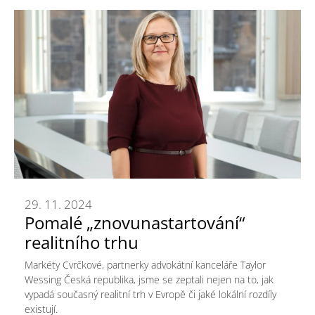
29. 11. 2024
Pomalé „znovunastartování“
realitního trhu
Markéty Cvrčkové, partnerky advokátní kanceláře Taylor
Wessing Česká republika, jsme se zeptali nejen na to, jak
vypadá současný realitní trh v Evropě či jaké lokální rozdíly
existují.