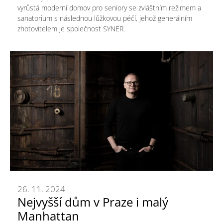
vyrůstá moderní domov pro seniory se zvláštním režimem a
sanatorium s následnou lůžkovou péčí, jehož generálním
zhotovitelem je společnost SYNER.
26. 11. 2024
Nejvyšší dům v Praze i malý
Manhattan