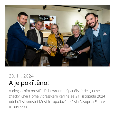
30. 11. 2024
A je pokřtěno!
V elegantním prostředí showroomu španělské designové
značky Kave Home v pražském Karlíně se 21. listopadu 2024
odehrál slavnostní křest listopadového čísla časopisu Estate
& Business.