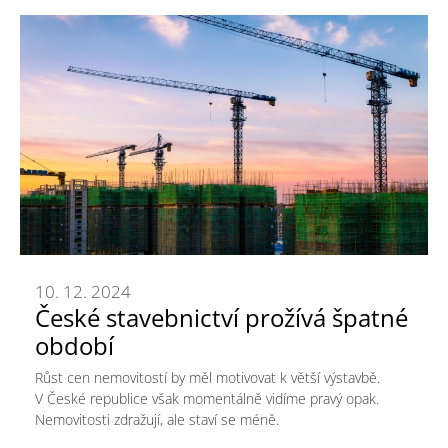
10. 12. 2024
České stavebnictví prožívá špatné
období
Růst cen nemovitostí by měl motivovat k větší výstavbě.
V České republice však momentálně vidíme pravý opak.
Nemovitosti zdražují, ale staví se méně.