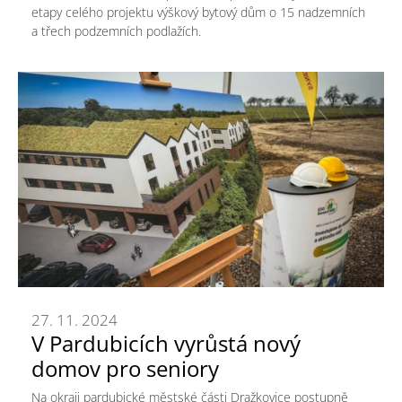
etapy celého projektu výškový bytový dům o 15 nadzemních
a třech podzemních podlažích.
27. 11. 2024
V Pardubicích vyrůstá nový
domov pro seniory
Na okraji pardubické městské části Dražkovice postupně