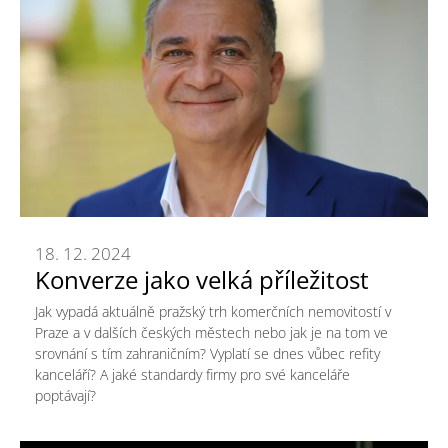
18. 12. 2024
Konverze jako velká příležitost
Jak vypadá aktuálně pražský trh komerčních nemovitostí v
Praze a v dalších českých městech nebo jak je na tom ve
srovnání s tím zahraničním? Vyplatí se dnes vůbec refity
kanceláří? A jaké standardy firmy pro své kanceláře
poptávají?